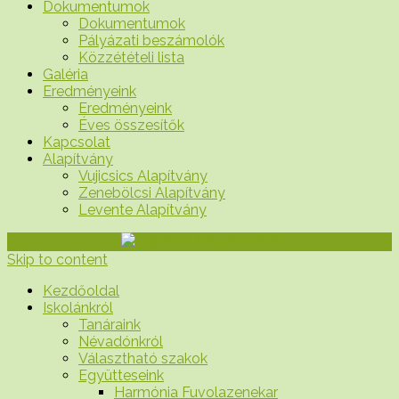
Dokumentumok
Dokumentumok
Pályázati beszámolók
Közzétételi lista
Galéria
Eredményeink
Eredményeink
Éves összesítők
Kapcsolat
Alapítvány
Vujicsics Alapítvány
Zenebölcsi Alapítvány
Levente Alapítvány
Skip to content
Kezdőoldal
Iskolánkról
Tanáraink
Névadónkról
Választható szakok
Együtteseink
Harmónia Fuvolazenekar