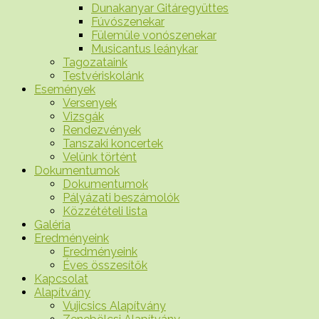
Dunakanyar Gitáregyüttes
Fúvószenekar
Fülemüle vonószenekar
Musicantus leánykar
Tagozataink
Testvériskolánk
Események
Versenyek
Vizsgák
Rendezvények
Tanszaki koncertek
Velünk történt
Dokumentumok
Dokumentumok
Pályázati beszámolók
Közzétételi lista
Galéria
Eredményeink
Eredményeink
Éves összesítők
Kapcsolat
Alapítvány
Vujicsics Alapítvány