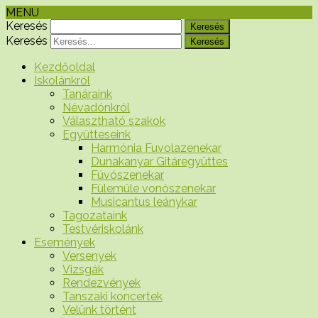
MENU
Keresés
Keresés
Kezdőoldal
Iskolánkról
Tanáraink
Névadónkról
Választható szakok
Együtteseink
Harmónia Fuvolazenekar
Dunakanyar Gitáregyüttes
Fúvószenekar
Fülemüle vonószenekar
Musicantus leánykar
Tagozataink
Testvériskolánk
Események
Versenyek
Vizsgák
Rendezvények
Tanszaki koncertek
Velünk történt