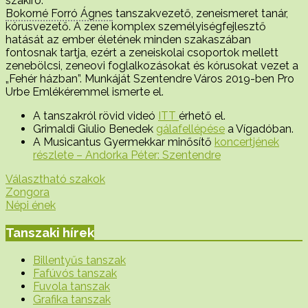
szakíró.
Bokorné Forró Ágnes
tanszakvezető, zeneismeret tanár,
kórusvezető. A zene komplex személyiségfejlesztő
hatását az ember életének minden szakaszában
fontosnak tartja, ezért a zeneiskolai csoportok mellett
zenebölcsi, zeneovi foglalkozásokat és kórusokat vezet a
„Fehér házban”. Munkáját Szentendre Város 2019-ben Pro
Urbe Emlékéremmel ismerte el.
A tanszakról rövid videó
ITT
érhető el.
Grimaldi Giulio Benedek
gálafellépése
a Vígadóban.
A Musicantus Gyermekkar minősítő
koncertjének
részlete – Andorka Péter: Szentendre
Választható szakok
Bejegyzés
Zongora
Népi ének
navigáció
Tanszaki hírek
Billentyűs tanszak
Fafúvós tanszak
Fuvola tanszak
Grafika tanszak