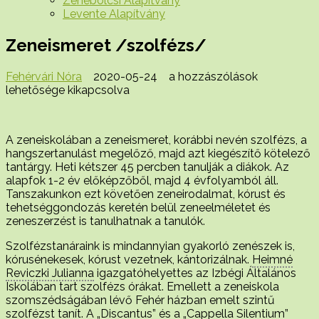
Zenebölcsi Alapítvány
Levente Alapítvány
Zeneismeret /szolfézs/
Zeneismeret
Fehérvári Nóra
2020-05-24
a hozzászólások
/szolfézs/
lehetősége kikapcsolva
bejegyzéshez
A zeneiskolában a zeneismeret, korábbi nevén szolfézs, a
hangszertanulást megelőző, majd azt kiegészítő kötelező
tantárgy. Heti kétszer 45 percben tanulják a diákok. Az
alapfok 1-2 év előképzőből, majd 4 évfolyamból áll.
Tanszakunkon ezt követően zeneirodalmat, kórust és
tehetséggondozás keretén belül zeneelméletet és
zeneszerzést is tanulhatnak a tanulók.
Szolfézstanáraink is mindannyian gyakorló zenészek is,
kórusénekesek, kórust vezetnek, kántorizálnak.
Heimné
Reviczki Julianna
igazgatóhelyettes az Izbégi Általános
Iskolában tart szolfézs órákat. Emellett a zeneiskola
szomszédságában lévő Fehér házban emelt szintű
szolfézst tanít. A „Discantus” és a „Cappella Silentium”