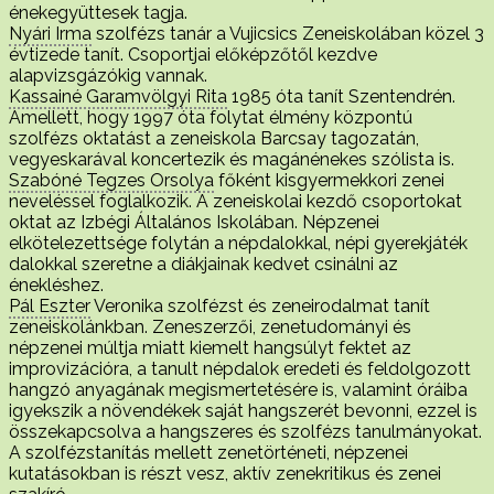
énekegyüttesek tagja.
Nyári Irma
szolfézs tanár a Vujicsics Zeneiskolában közel 3
évtizede tanít. Csoportjai előképzőtől kezdve
alapvizsgázókig vannak.
Kassainé Garamvölgyi Rita
1985 óta tanít Szentendrén.
Amellett, hogy 1997 óta folytat élmény központú
szolfézs oktatást a zeneiskola Barcsay tagozatán,
vegyeskarával koncertezik és magánénekes szólista is.
Szabóné Tegzes Orsolya
főként kisgyermekkori zenei
neveléssel foglalkozik. A zeneiskolai kezdő csoportokat
oktat az Izbégi Általános Iskolában. Népzenei
elkötelezettsége folytán a népdalokkal, népi gyerekjáték
dalokkal szeretne a diákjainak kedvet csinálni az
énekléshez.
Pál Eszter
Veronika szolfézst és zeneirodalmat tanít
zeneiskolánkban. Zeneszerzői, zenetudományi és
népzenei múltja miatt kiemelt hangsúlyt fektet az
improvizációra, a tanult népdalok eredeti és feldolgozott
hangzó anyagának megismertetésére is, valamint óráiba
igyekszik a növendékek saját hangszerét bevonni, ezzel is
összekapcsolva a hangszeres és szolfézs tanulmányokat.
A szolfézstanítás mellett zenetörténeti, népzenei
kutatásokban is részt vesz, aktív zenekritikus és zenei