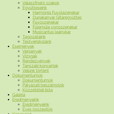
Választható szakok
Együtteseink
Harmónia Fuvolazenekar
Dunakanyar Gitáregyüttes
Fúvószenekar
Fülemüle vonószenekar
Musicantus leánykar
Tagozataink
Testvériskolánk
Események
Versenyek
Vizsgák
Rendezvények
Tanszaki koncertek
Velünk történt
Dokumentumok
Dokumentumok
Pályázati beszámolók
Közzétételi lista
Galéria
Eredményeink
Eredményeink
Éves összesítők