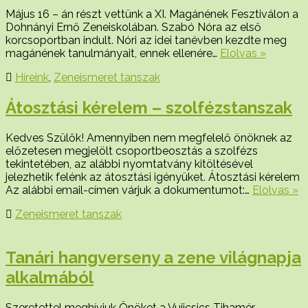
Május 16 – án részt vettünk a XI. Magánének Fesztiválon a
Dohnányi Ernő Zeneiskolában. Szabó Nóra az első
korcsoportban indult. Nóri az idei tanévben kezdte meg
magánének tanulmányait, ennek ellenére…
Elolvas »
Híreink
,
Zeneismeret tanszak
Átosztási kérelem – szolfézstanszak
Kedves Szülők! Amennyiben nem megfelelő önöknek az
előzetesen megjelölt csoportbeosztás a szolfézs
tekintetében, az alábbi nyomtatvány kitöltésével
jelezhetik felénk az átosztási igényüket. Átosztási kérelem
Az alábbi email-címen várjuk a dokumentumot:…
Elolvas »
Zeneismeret tanszak
Tanári hangverseny a zene világnapja
alkalmából
Szeretettel meghívjuk Önöket a Vujicsics Tihamér