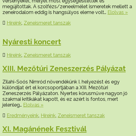
versenyeket, melyet most egységesítettek és
megújítottak. A szolfézs/zeneelmélet ismeretek mellett a
zeneirodalom eddig is hangsúlyos eleme volt…
Elolvas »
Híreink
,
Zeneismeret tanszak
Nyáresti koncert
Híreink
,
Zeneismeret tanszak
XIII. Mezőtúri Zeneszerzés Pályázat
Zilahi-Soós Nimród növendékünk I. helyezést és egy
különdíjat ért el korcsoportjában a XIII. Mezőtúri
Zeneszerzés Pályázaton. Nyertes kórusműve nagyon jó
szakmai kritikákat kapott, és ez azért is fontos, mert
jelenleg…
Elolvas »
Eredményeink
,
Híreink
,
Zeneismeret tanszak
XI. Magánének Fesztivál