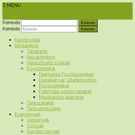
MENU
Keresés
Keresés
Kezdőoldal
Iskolánkról
Tanáraink
Névadónkról
Választható szakok
Együtteseink
Harmónia Fuvolazenekar
Dunakanyar Gitáregyüttes
Fúvószenekar
Fülemüle vonószenekar
Musicantus leánykar
Tagozataink
Testvériskolánk
Események
Versenyek
Vizsgák
Rendezvények