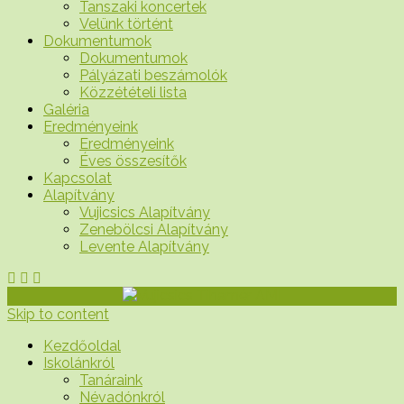
Tanszaki koncertek
Velünk történt
Dokumentumok
Dokumentumok
Pályázati beszámolók
Közzétételi lista
Galéria
Eredményeink
Eredményeink
Éves összesítők
Kapcsolat
Alapítvány
Vujicsics Alapítvány
Zenebölcsi Alapítvány
Levente Alapítvány
Skip to content
Kezdőoldal
Iskolánkról
Tanáraink
Névadónkról