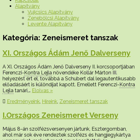
Kapcsolat
Alapítvány
Vujicsics Alapítvány
Zenebölcsi Alapítvány
Levente Alapítvány
Kategória:
Zeneismeret tanszak
XI. Országos Ádám Jenő Dalverseny
A XI. Országos Ádám Jenő Dalverseny II. korcsoportjában
Ferenczi-
Kontra Lejla
növendéke Kollár Márton III.
helyezést ért el, továbbá a Schubert dal legautentikusabb
előadásáért is különdíjat kapott. Emellett Ferenczi-
Kontra
Lejla
tanári,…
Elolvas »
Eredményeink
,
Híreink
,
Zeneismeret tanszak
I.Országos Zeneismeret Verseny
Május 8-án szolfézsversenyen jártunk, Esztergomban,
ahol már sok éve rendeztek szolfézs és hangjegykártya