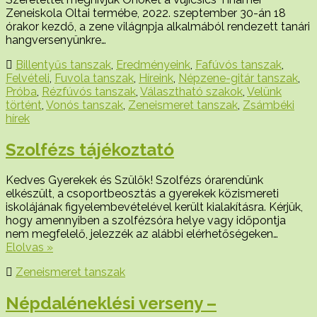
Zeneiskola Oltai termébe, 2022. szeptember 30-án 18
órakor kezdő, a zene világnpja alkalmából rendezett tanári
hangversenyünkre…
Billentyűs tanszak
,
Eredményeink
,
Fafúvós tanszak
,
Felvételi
,
Fuvola tanszak
,
Híreink
,
Népzene-gitár tanszak
,
Próba
,
Rézfúvós tanszak
,
Választható szakok
,
Velünk
történt
,
Vonós tanszak
,
Zeneismeret tanszak
,
Zsámbéki
hírek
Szolfézs tájékoztató
Kedves Gyerekek és Szülők! Szolfézs órarendünk
elkészült, a csoportbeosztás a gyerekek közismereti
iskolájának figyelembevételével került kialakításra. Kérjük,
hogy amennyiben a szolfézsóra helye vagy időpontja
nem megfelelő, jelezzék az alábbi elérhetőségeken…
Elolvas »
Zeneismeret tanszak
Népdaléneklési verseny –