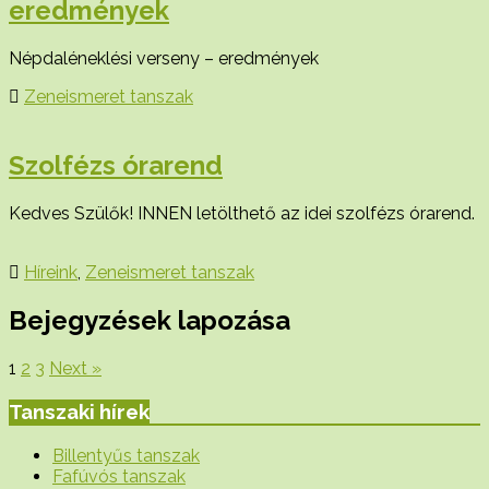
eredmények
Népdaléneklési verseny – eredmények
Zeneismeret tanszak
Szolfézs órarend
Kedves Szülők! INNEN letölthető az idei szolfézs órarend.
Híreink
,
Zeneismeret tanszak
Bejegyzések lapozása
1
2
3
Next »
Tanszaki hírek
Billentyűs tanszak
Fafúvós tanszak