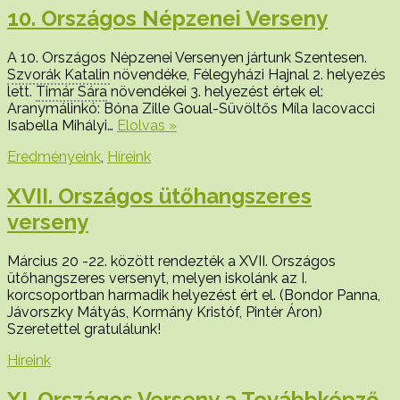
10. Országos Népzenei Verseny
A 10. Országos Népzenei Versenyen jártunk Szentesen.
Szvorák Katalin
növendéke, Félegyházi Hajnal 2. helyezés
lett.
Timár Sára
növendékei 3. helyezést értek el:
Aranymálinkó: Bóna Zille Goual-Süvöltős Míla Iacovacci
Isabella Mihályi…
Elolvas »
Eredményeink
,
Híreink
XVII. Országos ütőhangszeres
verseny
Március 20 -22. között rendezték a XVII. Országos
ütőhangszeres versenyt, melyen iskolánk az I.
korcsoportban harmadik helyezést ért el. (Bondor Panna,
Jávorszky Mátyás, Kormány Kristóf, Pintér Áron)
Szeretettel gratulálunk!
Híreink
XI. Országos Verseny a Továbbképző