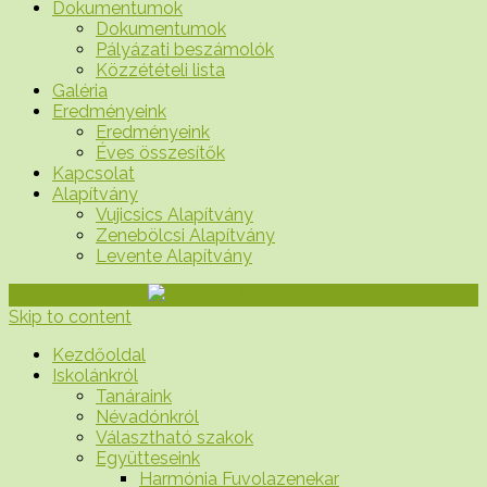
Dokumentumok
Dokumentumok
Pályázati beszámolók
Közzétételi lista
Galéria
Eredményeink
Eredményeink
Éves összesítők
Kapcsolat
Alapítvány
Vujicsics Alapítvány
Zenebölcsi Alapítvány
Levente Alapítvány
Skip to content
Kezdőoldal
Iskolánkról
Tanáraink
Névadónkról
Választható szakok
Együtteseink
Harmónia Fuvolazenekar