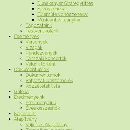
Dunakanyar Gitáregyüttes
Fúvószenekar
Fülemüle vonószenekar
Musicantus leánykar
Tagozataink
Testvériskolánk
Események
Versenyek
Vizsgák
Rendezvények
Tanszaki koncertek
Velünk történt
Dokumentumok
Dokumentumok
Pályázati beszámolók
Közzétételi lista
Galéria
Eredményeink
Eredményeink
Éves összesítők
Kapcsolat
Alapítvány
Vujicsics Alapítvány