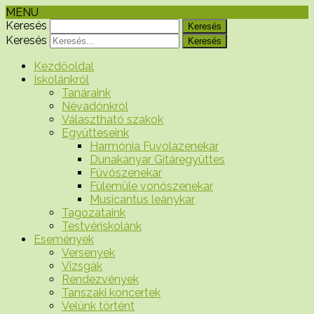
MENU
Keresés
Keresés
Kezdőoldal
Iskolánkról
Tanáraink
Névadónkról
Választható szakok
Együtteseink
Harmónia Fuvolazenekar
Dunakanyar Gitáregyüttes
Fúvószenekar
Fülemüle vonószenekar
Musicantus leánykar
Tagozataink
Testvériskolánk
Események
Versenyek
Vizsgák
Rendezvények
Tanszaki koncertek
Velünk történt