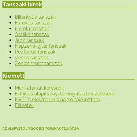
Tanszaki hírek
Billentyűs tanszak
Fafúvós tanszak
Fuvola tanszak
Grafika tanszak
Jazz tanszak
Népzene-gitár tanszak
Rézfúvós tanszak
Vonós tanszak
Zeneismeret tanszak
Kiemelt
Munkatársat keresünk
Felhívás alapítványi támogatás befizetésére
KRÉTA elektronikus napló tájékoztató
Felvételi
AZ ALAPVETŐ JOGOK BIZTOSÁNAK FELHÍVÁSA