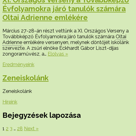
Évfolyamokra járó tanulók számára
Oltai Adrienne emlékére
Március 27-28-án részt vettünk a XI. Országos Verseny a
Továbbképző Évfolyamokra járó tanulók számára
Oltai
Adrienne
emlékére versenyen, melynek döntőjét iskolánk
szervezte. A zsűri elnöke Eckhardt Gábor Liszt-díjas
zongoraművész, a…
Elolvas »
Eredményeink
Zeneiskolánk
Zeneiskolánk
Híreink
Bejegyzések lapozása
1
2
3
…
28
Next »