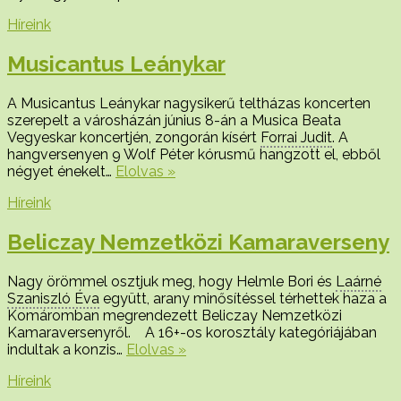
Híreink
Musicantus Leánykar
A Musicantus Leánykar nagysikerű teltházas koncerten
szerepelt a városházán június 8-án a Musica Beata
Vegyeskar koncertjén, zongorán kísért
Forrai Judit
. A
hangversenyen 9 Wolf Péter kórusmű hangzott el, ebből
négyet énekelt…
Elolvas »
Híreink
Beliczay Nemzetközi Kamaraverseny
Nagy örömmel osztjuk meg, hogy Helmle Bori és
Laárné
Szaniszló Éva
együtt, arany minősítéssel térhettek haza a
Komáromban megrendezett Beliczay Nemzetközi
Kamaraversenyről. A 16+-os korosztály kategóriájában
indultak a konzis…
Elolvas »
Híreink