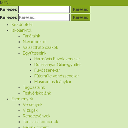
MENU
Keresés
Keresés
Kezdőoldal
Iskolánkról
Tanáraink
Névadónkról
Választható szakok
Együtteseink
Harmónia Fuvolazenekar
Dunakanyar Gitáregyüttes
Fúvószenekar
Fülemüle vonószenekar
Musicantus leánykar
Tagozataink
Testvériskolánk
Események
Versenyek
Vizsgák
Rendezvények
Tanszaki koncertek
Velünk történt