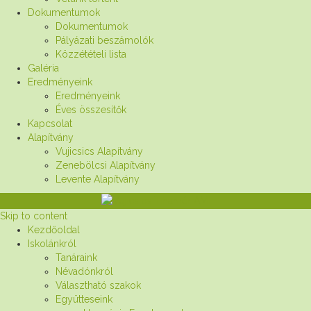
Dokumentumok
Dokumentumok
Pályázati beszámolók
Közzétételi lista
Galéria
Eredményeink
Eredményeink
Éves összesítők
Kapcsolat
Alapítvány
Vujicsics Alapítvány
Zenebölcsi Alapítvány
Levente Alapítvány
Skip to content
Kezdőoldal
Iskolánkról
Tanáraink
Névadónkról
Választható szakok
Együtteseink