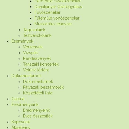
Harmónia Fuvolazenekar
Dunakanyar Gitáregyüttes
Fúvószenekar
Fülemüle vonószenekar
Musicantus leánykar
Tagozataink
Testvériskolánk
Események
Versenyek
Vizsgák
Rendezvények
Tanszaki koncertek
Velünk történt
Dokumentumok
Dokumentumok
Pályázati beszámolók
Közzétételi lista
Galéria
Eredményeink
Eredményeink
Éves összesítők
Kapcsolat
Alapítvány