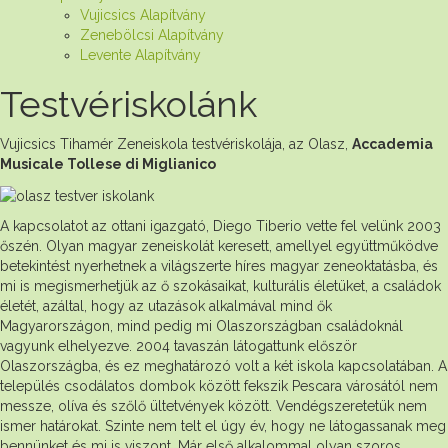
Vujicsics Alapítvány
Zenebölcsi Alapítvány
Levente Alapítvány
Testvériskolánk
Vujicsics Tihamér Zeneiskola testvériskolája, az Olasz,
Accademia
Musicale Tollese di Miglianico
A kapcsolatot az ottani igazgató, Diego Tiberio vette fel velünk 2003
őszén. Olyan magyar zeneiskolát keresett, amellyel együttműködve
betekintést nyerhetnek a világszerte híres magyar zeneoktatásba, és
mi is megismerhetjük az ő szokásaikat, kulturális életüket, a családok
életét, azáltal, hogy az utazások alkalmával mind ők
Magyarországon, mind pedig mi Olaszországban családoknál
vagyunk elhelyezve. 2004 tavaszán látogattunk először
Olaszországba, és ez meghatározó volt a két iskola kapcsolatában. A
település csodálatos dombok között fekszik Pescara városától nem
messze, olíva és szőlő ültetvények között. Vendégszeretetük nem
ismer határokat. Szinte nem telt el úgy év, hogy ne látogassanak meg
bennünket és mi is viszont. Már első alkalommal olyan szoros