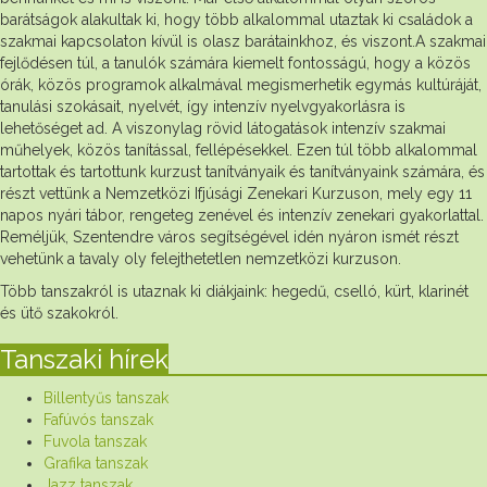
barátságok alakultak ki, hogy több alkalommal utaztak ki családok a
szakmai kapcsolaton kívül is olasz barátainkhoz, és viszont.A szakmai
fejlődésen túl, a tanulók számára kiemelt fontosságú, hogy a közös
órák, közös programok alkalmával megismerhetik egymás kultúráját,
tanulási szokásait, nyelvét, így intenzív nyelvgyakorlásra is
lehetőséget ad. A viszonylag rövid látogatások intenzív szakmai
műhelyek, közös tanítással, fellépésekkel. Ezen túl több alkalommal
tartottak és tartottunk kurzust tanítványaik és tanítványaink számára, és
részt vettünk a Nemzetközi Ifjúsági Zenekari Kurzuson, mely egy 11
napos nyári tábor, rengeteg zenével és intenzív zenekari gyakorlattal.
Reméljük, Szentendre város segítségével idén nyáron ismét részt
vehetünk a tavaly oly felejthetetlen nemzetközi kurzuson.
Több tanszakról is utaznak ki diákjaink: hegedű, cselló, kürt, klarinét
és ütő szakokról.
Tanszaki hírek
Billentyűs tanszak
Fafúvós tanszak
Fuvola tanszak
Grafika tanszak
Jazz tanszak