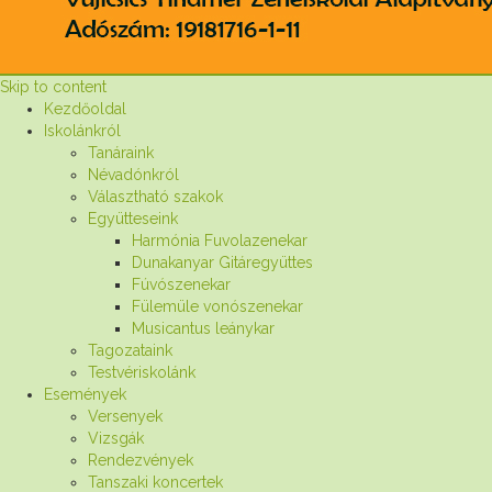
Skip to content
Kezdőoldal
Iskolánkról
Tanáraink
Névadónkról
Választható szakok
Együtteseink
Harmónia Fuvolazenekar
Dunakanyar Gitáregyüttes
Fúvószenekar
Fülemüle vonószenekar
Musicantus leánykar
Tagozataink
Testvériskolánk
Események
Versenyek
Vizsgák
Rendezvények
Tanszaki koncertek