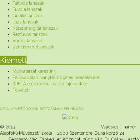
Fafúvós tanszak
Fuvola tanszak
Grafika tanszak
Jazz tanszak
Népzene-gitár tanszak
Rézfúvós tanszak
Vonós tanszak
Zeneismeret tanszak
Kiemelt
Munkatársat keresünk
Felhívás alapítványi támogatás befizetésére
KRÉTA elektronikus napló tájékoztató
Felvételi
AZ ALAPVETŐ JOGOK BIZTOSÁNAK FELHÍVÁSA
© 2015 Vujicsics Tihamér
Alapfokú Művészeti Iskola 2000 Szentendre, Duna korzó 24.
Fenntartó: Váci Tankerületi Központ, 2600 Vác, Dr. Csányi László