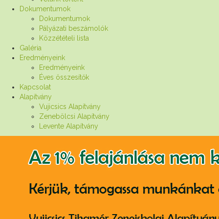
Dokumentumok
Dokumentumok
Pályázati beszámolók
Közzétételi lista
Galéria
Eredményeink
Eredményeink
Éves összesítők
Kapcsolat
Alapítvány
Vujicsics Alapítvány
Zenebölcsi Alapítvány
Levente Alapítvány