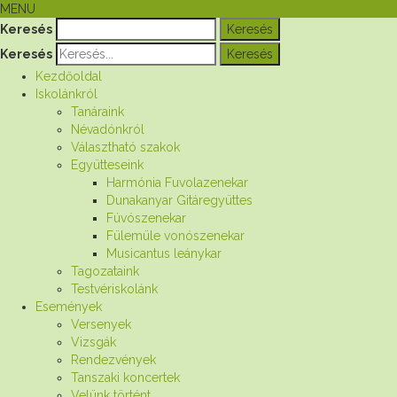
MENU
Keresés
Keresés
Kezdőoldal
Iskolánkról
Tanáraink
Névadónkról
Választható szakok
Együtteseink
Harmónia Fuvolazenekar
Dunakanyar Gitáregyüttes
Fúvószenekar
Fülemüle vonószenekar
Musicantus leánykar
Tagozataink
Testvériskolánk
Események
Versenyek
Vizsgák
Rendezvények
Tanszaki koncertek
Velünk történt