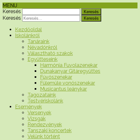
MENU
Keresés
Keresés
Kezdőoldal
Iskolánkról
Tanáraink
Névadónkról
Választható szakok
Együtteseink
Harmónia Fuvolazenekar
Dunakanyar Gitáregyüttes
Fúvószenekar
Fülemüle vonószenekar
Musicantus leánykar
Tagozataink
Testvériskolánk
Események
Versenyek
Vizsgák
Rendezvények
Tanszaki koncertek
Velünk történt