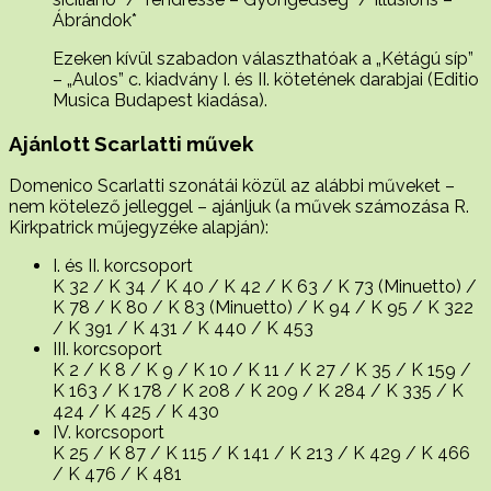
Ábrándok*
Ezeken kívül szabadon választhatóak a „Kétágú síp”
– „Aulos” c. kiadvány I. és II. kötetének darabjai (Editio
Musica Budapest kiadása).
Ajánlott Scarlatti művek
Domenico Scarlatti szonátái közül az alábbi műveket –
nem kötelező jelleggel – ajánljuk (a művek számozása R.
Kirkpatrick műjegyzéke alapján):
I. és II. korcsoport
K 32 / K 34 / K 40 / K 42 / K 63 / K 73 (Minuetto) /
K 78 / K 80 / K 83 (Minuetto) / K 94 / K 95 / K 322
/ K 391 / K 431 / K 440 / K 453
III. korcsoport
K 2 / K 8 / K 9 / K 10 / K 11 / K 27 / K 35 / K 159 /
K 163 / K 178 / K 208 / K 209 / K 284 / K 335 / K
424 / K 425 / K 430
IV. korcsoport
K 25 / K 87 / K 115 / K 141 / K 213 / K 429 / K 466
/ K 476 / K 481