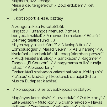
Majdnem jazz-keringő
Mese a déli tengerekről* / Zöld erdőben* / Két
bohóc*
III. korcsoport: 4. és 5. osztály
A zongoraiskola IV. kötetéből:
Ringató / Furfangos menüett (ritmikus
bonyodalmakkal) / A menüett emlékére / Búcsú ( .
..de még találkozunk! . . .)
Milyen nagy a kiselefánt?* / A keringő örök* /
Lombsusogás* / Maradj velem!* / Az új harang* / A
kiselefánt a lombok között lebeg (álomban, persze)*
/ Aludj, kiselefánt, aludj* / Sántikálós* / Ragtime* /
Tango – „El Corazón”* / A nagymama bulizó ruhája
(Etűd)* / A brassói lány*
Ezeken kívül szabadon választhatóak a „Kétágú síp”
/ „Aulos” c. kiadvány I. kötetének darabjai (Editio
Musica Budapest kiadása).
IV. korcsoport: 6. és továbbképzős osztályok
Magányos korcsolyás* / Levendula* / Old Melody* /
Late Season – Múló idő* / Siciliano nevoso – Havas
siciliano* / Tendresse – Gyöngédség* / Illusions –