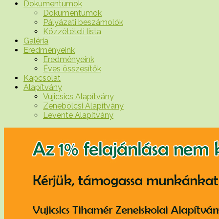
Dokumentumok
Dokumentumok
Pályázati beszámolók
Közzétételi lista
Galéria
Eredményeink
Eredményeink
Éves összesítők
Kapcsolat
Alapítvány
Vujicsics Alapítvány
Zenebölcsi Alapítvány
Levente Alapítvány