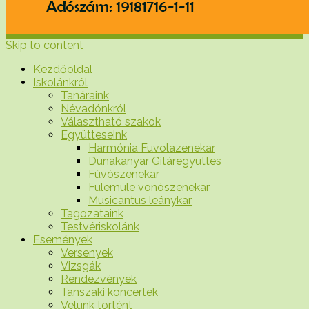
Skip to content
Kezdőoldal
Iskolánkról
Tanáraink
Névadónkról
Választható szakok
Együtteseink
Harmónia Fuvolazenekar
Dunakanyar Gitáregyüttes
Fúvószenekar
Fülemüle vonószenekar
Musicantus leánykar
Tagozataink
Testvériskolánk
Események
Versenyek
Vizsgák
Rendezvények
Tanszaki koncertek
Velünk történt