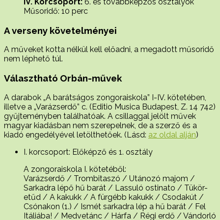
IV. Korcsoport:
6. és továbbképzős osztályok
Műsoridő: 10 perc
A verseny követelményei
A műveket kotta nélkül kell előadni, a megadott műsoridő
nem léphető túl.
Választható Orbán-művek
A darabok „A barátságos zongoraiskola” I-IV. kötetében,
illetve a „Varázserdő” c. (Editio Musica Budapest, Z. 14 742)
gyűjteményben találhatóak. A csillaggal jelölt művek
magyar kiadásban nem szerepelnek, de a szerző és a
kiadó engedélyével letölthetőek. (Lásd:
az oldal alján
)
I. korcsoport: Előképző és 1. osztály
A zongoraiskola I. kötetéből:
Varázserdő / Trombitaszó / Utánozó majom /
Sarkadra lépő hű barát / Lassuló ostinato / Tükör-
etűd / A kakukk / A fürgébb kakukk / Csodakút /
Csónakon (1.) / Ismét sarkadra lép a hű barát / Fel
Itáliába! / Medvetánc / Hárfa / Régi erdő / Vándorló