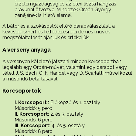
érzelemgazdagság és az éteri tiszta hangzás
bravúrral ötvözve. Mindezek Orbán György
zenéjének is ihlető elemei.
A bátor és a szokásostól eltérő darabválasztást, a
kevésbé ismert és felfedezésre érdemes művek
megszólaltatását ajánljuk és értékeljük.
A verseny anyaga
A versenyen kötelező játszani minden korcsoportban
legalább egy Orbán-művet, valamint egy darabot vagy
tételt J. S. Bach, G. F. Händel vagy D. Scarlatti művei közül
a műsoridő betartásával.
Korcsoportok
I. Korcsoport :
Előképző és 1. osztály
Műsoridő: 5 perc
II. Korcsoport:
2. és 3. osztály
Műsoridő: 6 perc
III. Korcsoport:
4. és 5. osztály
Műsoridő: 8 perc