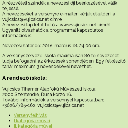
A részvételi szándék a nevezési díj beérkezésével válik
teljessé.
A nevezéseket a versenyre e-mailen kérjük elküldeni a
vujicsics@vujicsics.net címre.
A nevezési lap letölthető a www.vujicsics.net címről.
Ugyanitt olvashatók a programmal kapcsolatos
információk is.
Nevezési határidő: 2018. március 18. 24.00 óra.
A versenyszervező iskola maximálisan 80 fő nevezését
tudja befogadni, az érkezések sorrendjében. Egy felkészítő
tanár maximum 3 növendékével nevezhet.
A rendező iskola:
Vujicsics Tihamér Alapfokú Művészeti Iskola
2000 Szentendre, Duna korzó 16.
További információk a versennyel kapcsolatban:
+3626/785-162, vujicsics@vujicsics.net
Versenyfelhívás
I kategória művei
II. kategória művei