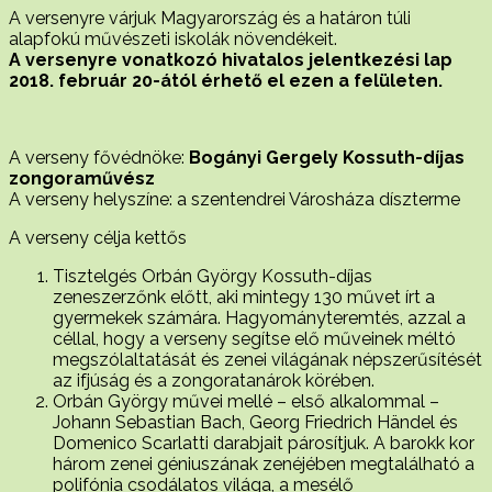
A versenyre várjuk Magyarország és a határon túli
alapfokú művészeti iskolák növendékeit.
A versenyre vonatkozó hivatalos jelentkezési lap
2018. február 20-ától érhető el ezen a felületen.
A verseny fővédnöke:
Bogányi Gergely Kossuth-díjas
zongoraművész
A verseny helyszíne: a szentendrei Városháza díszterme
A verseny célja kettős
Tisztelgés Orbán György Kossuth-díjas
zeneszerzőnk előtt, aki mintegy 130 művet írt a
gyermekek számára. Hagyományteremtés, azzal a
céllal, hogy a verseny segítse elő műveinek méltó
megszólaltatását és zenei világának népszerűsítését
az ifjúság és a zongoratanárok körében.
Orbán György művei mellé – első alkalommal –
Johann Sebastian Bach, Georg Friedrich Händel és
Domenico Scarlatti darabjait párosítjuk. A barokk kor
három zenei géniuszának zenéjében megtalálható a
polifónia csodálatos világa, a mesélő