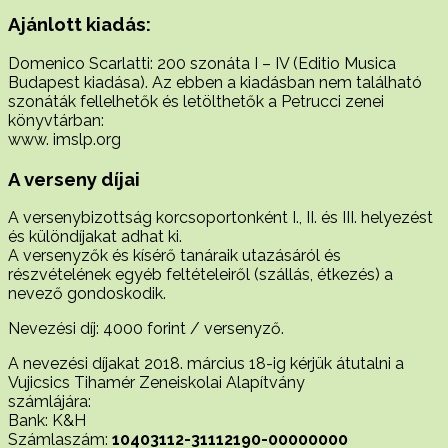
Ajánlott kiadás:
Domenico Scarlatti: 200 szonáta I – IV (Editio Musica
Budapest kiadása). Az ebben a kiadásban nem található
szonáták fellelhetők és letölthetők a Petrucci zenei
könyvtárban:
www. imslp.org
A verseny díjai
A versenybizottság korcsoportonként I., II. és III. helyezést
és különdíjakat adhat ki.
A versenyzők és kísérő tanáraik utazásáról és
részvételének egyéb feltételeiről (szállás, étkezés) a
nevező gondoskodik.
Nevezési díj: 4000 forint / versenyző.
A nevezési díjakat 2018. március 18-ig kérjük átutalni a
Vujicsics Tihamér Zeneiskolai Alapítvány
számlájára:
Bank: K&H
Számlaszám:
10403112-31112190-00000000