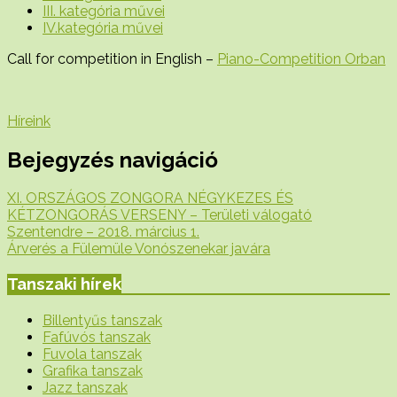
III. kategória művei
IV.kategória művei
Call for competition in English –
Piano-Competition Orban
Híreink
Bejegyzés navigáció
XI. ORSZÁGOS ZONGORA NÉGYKEZES ÉS
KÉTZONGORÁS VERSENY – Területi válogató
Szentendre – 2018. március 1.
Árverés a Fülemüle Vonószenekar javára
Tanszaki hírek
Billentyűs tanszak
Fafúvós tanszak
Fuvola tanszak
Grafika tanszak
Jazz tanszak