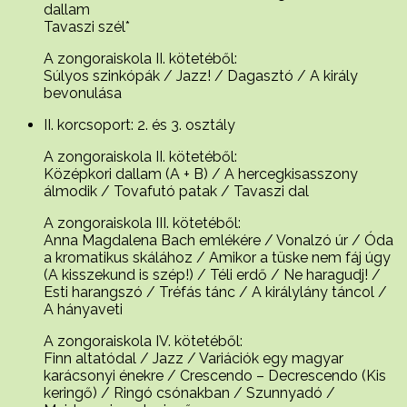
dallam
Tavaszi szél*
A zongoraiskola II. kötetéből:
Súlyos szinkópák / Jazz! / Dagasztó / A király
bevonulása
II. korcsoport: 2. és 3. osztály
A zongoraiskola II. kötetéből:
Középkori dallam (A + B) / A hercegkisasszony
álmodik / Tovafutó patak / Tavaszi dal
A zongoraiskola III. kötetéből:
Anna Magdalena Bach emlékére / Vonalzó úr / Óda
a kromatikus skálához / Amikor a tüske nem fáj úgy
(A kisszekund is szép!) / Téli erdő / Ne haragudj! /
Esti harangszó / Tréfás tánc / A királylány táncol /
A hányaveti
A zongoraiskola IV. kötetéből:
Finn altatódal / Jazz / Variációk egy magyar
karácsonyi énekre / Crescendo – Decrescendo (Kis
keringő) / Ringó csónakban / Szunnyadó /