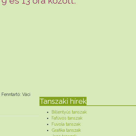
9 és 13 óra között.
artó: Váci
Tanszaki hírek
Billentyűs tanszak
Fafúvós tanszak
Fuvola tanszak
Grafika tanszak