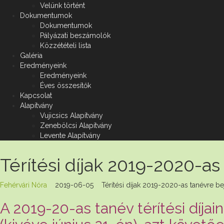
Velünk történt
Dokumentumok
Dokumentumok
Pályázati beszámolók
Közzétételi lista
Galéria
Eredményeink
Eredményeink
Éves összesítők
Kapcsolat
Alapítvány
Vujicsics Alapítvány
Zenebölcsi Alapítvány
Levente Alapítvány
Térítési díjak 2019-2020-as
Fehérvári Nóra
2019-06-05
Térítési díjak 2019-2020-as tanévre 
A 2019-20-as tanév térítési díjai