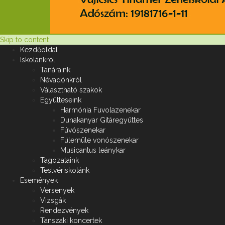
Skip to content
Kezdőoldal
Iskolánkról
Tanáraink
Névadónkról
Választható szakok
Együtteseink
Harmónia Fuvolazenekar
Dunakanyar Gitáregyüttes
Fúvószenekar
Fülemüle vonószenekar
Musicantus leánykar
Tagozataink
Testvériskolánk
Események
Versenyek
Vizsgák
Rendezvények
Tanszaki koncertek