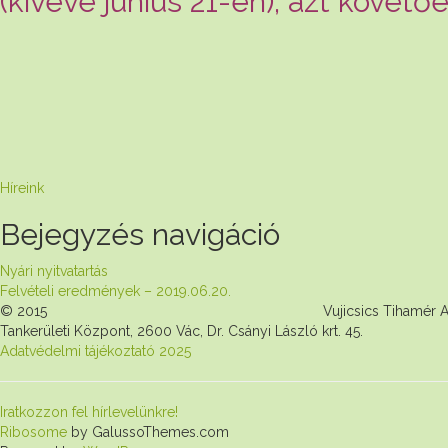
(kivéve június 21-én), azt követő
Híreink
Bejegyzés navigáció
Nyári nyitvatartás
Felvételi eredmények – 2019.06.20.
© 2015 Vujicsics Tihamér Alapfokú Művészeti 
Tankerületi Központ, 2600 Vác, Dr. Csányi László krt. 45.
Adatvédelmi tájékoztató 2025
Iratkozzon fel hírlevelünkre!
Ribosome
by GalussoThemes.com