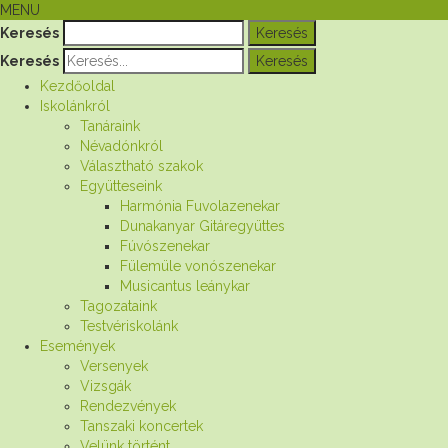
MENU
Keresés
Keresés
Kezdőoldal
Iskolánkról
Tanáraink
Névadónkról
Választható szakok
Együtteseink
Harmónia Fuvolazenekar
Dunakanyar Gitáregyüttes
Fúvószenekar
Fülemüle vonószenekar
Musicantus leánykar
Tagozataink
Testvériskolánk
Események
Versenyek
Vizsgák
Rendezvények
Tanszaki koncertek
Velünk történt