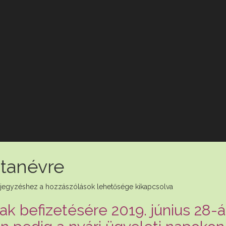
 tanévre
bejegyzéshez
a hozzászólások lehetősége kikapcsolva
nak befizetésére 2019. június 28-