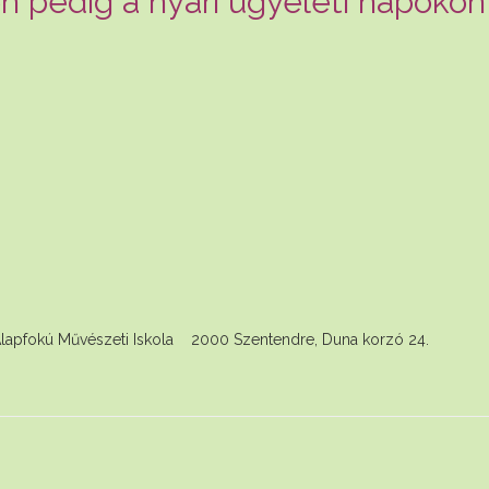
en pedig a nyári ügyeleti napokon 
Iskola 2000 Szentendre, Duna korzó 24. Fennt