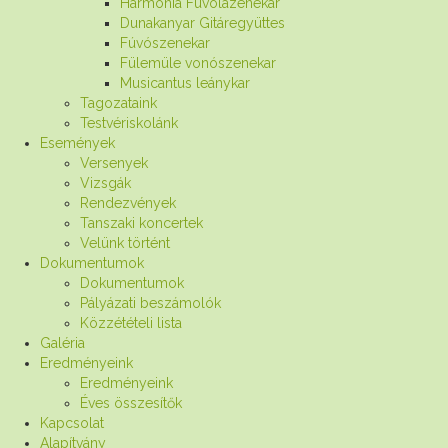
Harmónia Fuvolazenekar
Dunakanyar Gitáregyüttes
Fúvószenekar
Fülemüle vonószenekar
Musicantus leánykar
Tagozataink
Testvériskolánk
Események
Versenyek
Vizsgák
Rendezvények
Tanszaki koncertek
Velünk történt
Dokumentumok
Dokumentumok
Pályázati beszámolók
Közzétételi lista
Galéria
Eredményeink
Eredményeink
Éves összesítők
Kapcsolat
Alapítvány