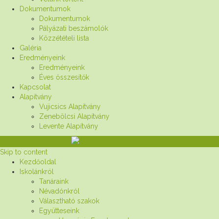
Dokumentumok
Dokumentumok
Pályázati beszámolók
Közzétételi lista
Galéria
Eredményeink
Eredményeink
Éves összesítők
Kapcsolat
Alapítvány
Vujicsics Alapítvány
Zenebölcsi Alapítvány
Levente Alapítvány
Skip to content
Kezdőoldal
Iskolánkról
Tanáraink
Névadónkról
Választható szakok
Együtteseink