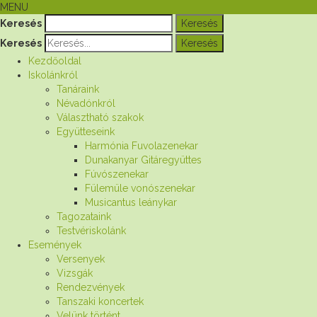
MENU
Keresés
Keresés
Kezdőoldal
Iskolánkról
Tanáraink
Névadónkról
Választható szakok
Együtteseink
Harmónia Fuvolazenekar
Dunakanyar Gitáregyüttes
Fúvószenekar
Fülemüle vonószenekar
Musicantus leánykar
Tagozataink
Testvériskolánk
Események
Versenyek
Vizsgák
Rendezvények
Tanszaki koncertek
Velünk történt