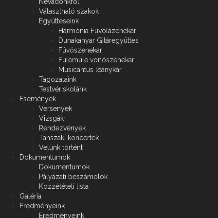
Névadónkról
Választható szakok
Együtteseink
Harmónia Fuvolazenekar
Dunakanyar Gitáregyüttes
Fúvószenekar
Fülemüle vonószenekar
Musicantus leánykar
Tagozataink
Testvériskolánk
Események
Versenyek
Vizsgák
Rendezvények
Tanszaki koncertek
Velünk történt
Dokumentumok
Dokumentumok
Pályázati beszámolók
Közzétételi lista
Galéria
Eredményeink
Eredményeink