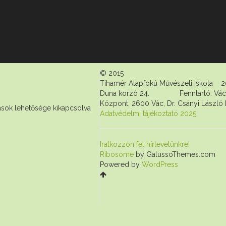
© 2015 Vuj
Tihamér Alapfokú Művészeti Iskola 2
Duna korzó 24. Fenntartó: Váci T
Központ, 2600 Vác, Dr. Csányi László k
sok lehetősége kikapcsolva
Adatvédelmi tájékoztató 2025
Iratkozzon fel hírlevelünkre!
Ribosome
by GalussoThemes.com
Powered by
WordPress