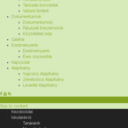
Tanszaki koncertek
Velünk történt
Dokumentumok
Dokumentumok
Pályázati beszámolók
Közzétételi lista
Galéria
Eredményeink
Eredményeink
Éves összesítők
Kapcsolat
Alapítvány
Vujicsics Alapítvány
Zenebölcsi Alapítvány
Levente Alapítvány
Skip to content
Kezdőoldal
Iskolánkról
Tanáraink