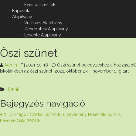
Éves összesítők
Kapcsolat
Alapítvány
Vujicsics Alapítvány
Zenebölcsi Alapítvány
Levente Alapítvány
Őszi szünet
Admin
2021-10-18
Őszi szünet bejegyzéshez
a hozzászólá
Iskolánkban az őszi szünet 2021. október 23 – november 1-ig tart.
Híreink
Bejegyzés navigáció
XI. Országos Czidra László furulyaverseny felkészítő kurzus
Levente Gála 2021