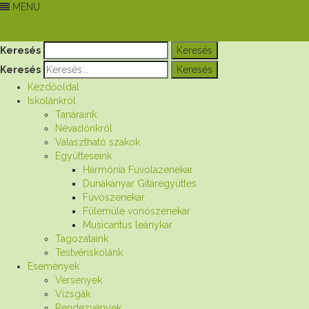
MENU
Keresés
Keresés
Kezdőoldal
Iskolánkról
Tanáraink
Névadónkról
Választható szakok
Együtteseink
Harmónia Fuvolazenekar
Dunakanyar Gitáregyüttes
Fúvószenekar
Fülemüle vonószenekar
Musicantus leánykar
Tagozataink
Testvériskolánk
Események
Versenyek
Vizsgák
Rendezvények