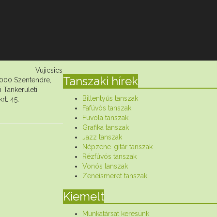
icsics
Tanszaki hírek
000 Szentendre,
ankerületi
Billentyűs tanszak
rt. 45.
Fafúvós tanszak
Fuvola tanszak
Grafika tanszak
Jazz tanszak
Népzene-gitár tanszak
Rézfúvós tanszak
Vonós tanszak
Zeneismeret tanszak
Kiemelt
Munkatársat keresünk