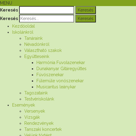
MENU
Keresés
Keresés
Kezdőoldal
Iskolánkról
Tanáraink
Névadónkról
Választható szakok
Együtteseink
Harmónia Fuvolazenekar
Dunakanyar Gitáregyüttes
Fúvószenekar
Fülemüle vonószenekar
Musicantus leánykar
Tagozataink
Testvériskolánk
Események
Versenyek
Vizsgák
Rendezvények
Tanszaki koncertek
Velünk történt