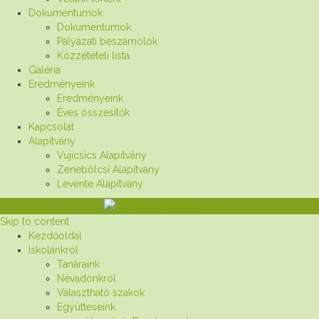
Dokumentumok
Dokumentumok
Pályázati beszámolók
Közzétételi lista
Galéria
Eredményeink
Eredményeink
Éves összesítők
Kapcsolat
Alapítvány
Vujicsics Alapítvány
Zenebölcsi Alapítvány
Levente Alapítvány
Skip to content
Kezdőoldal
Iskolánkról
Tanáraink
Névadónkról
Választható szakok
Együtteseink