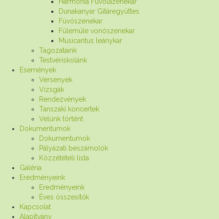
Harmónia Fuvolazenekar
Dunakanyar Gitáregyüttes
Fúvószenekar
Fülemüle vonószenekar
Musicantus leánykar
Tagozataink
Testvériskolánk
Események
Versenyek
Vizsgák
Rendezvények
Tanszaki koncertek
Velünk történt
Dokumentumok
Dokumentumok
Pályázati beszámolók
Közzétételi lista
Galéria
Eredményeink
Eredményeink
Éves összesítők
Kapcsolat
Alapítvány