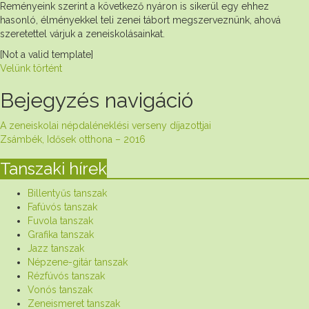
Reményeink szerint a következő nyáron is sikerül egy ehhez
hasonló, élményekkel teli zenei tábort megszerveznünk, ahová
szeretettel várjuk a zeneiskolásainkat.
[Not a valid template]
Velünk történt
Bejegyzés navigáció
A zeneiskolai népdaléneklési verseny díjazottjai
Zsámbék, Idősek otthona – 2016
Tanszaki hírek
Billentyűs tanszak
Fafúvós tanszak
Fuvola tanszak
Grafika tanszak
Jazz tanszak
Népzene-gitár tanszak
Rézfúvós tanszak
Vonós tanszak
Zeneismeret tanszak