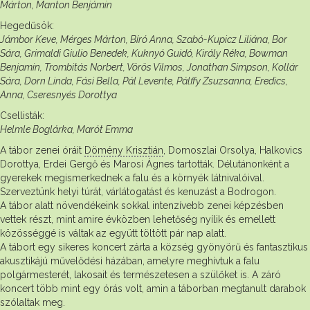
Márton, Manton Benjámin
Hegedűsök:
Jámbor Keve, Mérges Márton, Bíró Anna, Szabó-Kupicz Liliána, Bor
Sára, Grimaldi Giulio Benedek, Kuknyó Guidó, Király Réka, Bowman
Benjamin, Trombitás Norbert, Vörös Vilmos, Jonathan Simpson, Kollár
Sára, Dorn Linda, Fási Bella, Pál Levente, Pálffy Zsuzsanna, Eredics,
Anna, Cseresnyés Dorottya
Csellisták:
Helmle Boglárka, Marót Emma
A tábor zenei óráit
Dömény Krisztián
, Domoszlai Orsolya, Halkovics
Dorottya, Erdei Gergő és Marosi Ágnes tartották. Délutánonként a
gyerekek megismerkednek a falu és a környék látnivalóival.
Szerveztünk helyi túrát, várlátogatást és kenuzást a Bodrogon.
A tábor alatt növendékeink sokkal intenzívebb zenei képzésben
vettek részt, mint amire évközben lehetőség nyílik és emellett
közösséggé is váltak az együtt töltött pár nap alatt.
A tábort egy sikeres koncert zárta a község gyönyörű és fantasztikus
akusztikájú művelődési házában, amelyre meghívtuk a falu
polgármesterét, lakosait és természetesen a szülőket is. A záró
koncert több mint egy órás volt, amin a táborban megtanult darabok
szólaltak meg.