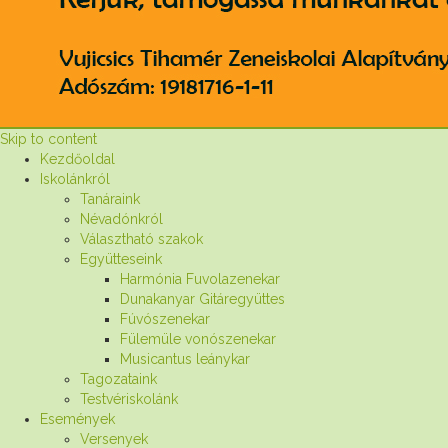
Skip to content
Kezdőoldal
Iskolánkról
Tanáraink
Névadónkról
Választható szakok
Együtteseink
Harmónia Fuvolazenekar
Dunakanyar Gitáregyüttes
Fúvószenekar
Fülemüle vonószenekar
Musicantus leánykar
Tagozataink
Testvériskolánk
Események
Versenyek