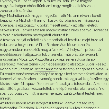
Hyeronymus Bosch képeit. A múzeumi séta után a magyar
nagykövetségen ebédeltünk, ami nagy megtiszteltetés volt a
zenekarunk számára.
Egy Madridban élő magyar hegedűs, Tóth Mariann révén sikerült
bejutnunk a Madridi Filharmonikusok főpróbájára, és másnap az
Operába is ellátogattunk. Sokat mesélt nekünk az ottani életről,
szokásokról. Természetesen megkóstoltuk a híres spanyol sonkát és
a forró csokoládéba mártogatott churrost is.
A fesztivál napját délelőtt szólampróbákkal kezdtük, majd busszal
indultunk a helyszínre. A Pilar Bardem Auditórium ezerfős
nagytermében rendezték meg a fesztivált. A helyszíni próba után
érdeklődéssel hallgattuk a többi zenekar műsorát. Zenekarunk
műsorában Mozarttól Piazzolláig sokfajta zenei stílusú darab
szerepelt. Magyar zenei különlegességként játszottuk Sugár Rezső:
Rondo című darabját
Richter Annamária
tanárnő zongoraszólójával. A
Fülemüle Vonószenekar fellépése nagy sikert aratott a fesztiválon. A
koncert zárószámaként a vendégzenekarok tagjaival kiegészülve egy
közös szám, Marquez: Danzon című darabja is felcsendült. A koncert
után állófogadással köszöntötték a fellépő zenekarokat, ahol a finom
spanyol fogásokon túl, magyar nemzeti színű tortával leptek meg
minket.
Az utolsó napon rövid látogatást tettünk Spanyolország régi
fővárosába, Toledóba. A középkori város szűk utcáin barangolni,