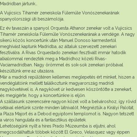
Madridban jártunk…
A Vujicsics Tihamér zeneiskola Fülemüle Vonószenekarának
spanyolországi úti beszámolója.
Ez év tavaszán a spanyol Orquesta Athanor zenekar volt a Vujicsics
Tihamér zeneiskola Fülemüle Vonószenekarának a vendége. A nagy
sikerű közös koncertünk után Manuel Donoso karmestertől
meghívást kaptunk Madridba, az általuk szervezett zenekari
fesztiválra. A Rivas Orquestado zenekari fesztivált immár hatodik
alkalommal rendezték meg a Madridhoz közeli Rivas-
Vaciamadridban. Nagy örömmel és sok-sok zenekari próbával
készültünk erre az utazásra.
Már a madridi repülőtéren kellemes meglepetés ért minket, hiszen a
vendéglátóink mellett találkoztunk magyarország madridi
nagykövetével is. A nagykövet úr kedvesen köszöntötte a zenekart,
és megígérte, hogy a koncertünkre is eljön.
A szállásunk szerencsére nagyon közel volt a belvároshoz, így rövid
sétával elértünk szinte minden látnivalót. Megnéztük a Királyi Palotát,
a Plaza Majort és a Debod egyiptomi templomot is. Nagyon tetszett
a város hangulata és a fantasztikus épületek.
Lehetőségünk nyílt a híres Prado Múzeumba is eljutni, ahol
megcsodálhattuk többek között El Greco, Velasquez vagy éppen