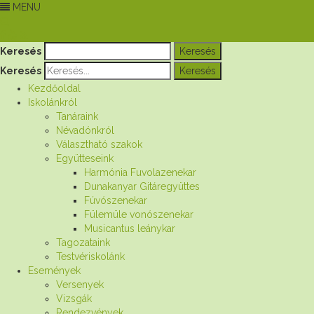
MENU
Keresés
Keresés
Kezdőoldal
Iskolánkról
Tanáraink
Névadónkról
Választható szakok
Együtteseink
Harmónia Fuvolazenekar
Dunakanyar Gitáregyüttes
Fúvószenekar
Fülemüle vonószenekar
Musicantus leánykar
Tagozataink
Testvériskolánk
Események
Versenyek
Vizsgák
Rendezvények