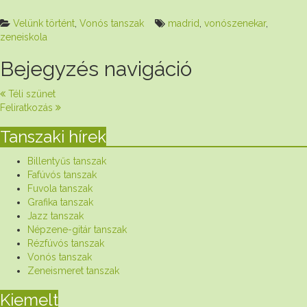
Velünk történt
,
Vonós tanszak
madrid
,
vonószenekar
,
zeneiskola
Bejegyzés navigáció
Téli szünet
Feliratkozás
Tanszaki hírek
Billentyűs tanszak
Fafúvós tanszak
Fuvola tanszak
Grafika tanszak
Jazz tanszak
Népzene-gitár tanszak
Rézfúvós tanszak
Vonós tanszak
Zeneismeret tanszak
Kiemelt