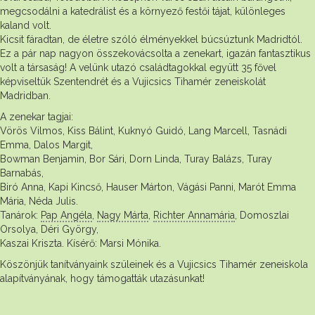
megcsodálni a katedrálist és a környező festői tájat, különleges
kaland volt.
Kicsit fáradtan, de életre szóló élményekkel búcsúztunk Madridtól.
Ez a pár nap nagyon összekovácsolta a zenekart, igazán fantasztikus
volt a társaság! A velünk utazó családtagokkal együtt 35 fővel
képviseltük Szentendrét és a Vujicsics Tihamér zeneiskolát
Madridban.
A zenekar tagjai:
Vörös Vilmos, Kiss Bálint, Kuknyó Guidó, Lang Marcell, Tasnádi
Emma, Dalos Margit,
Bowman Benjamin, Bor Sári, Dorn Linda, Turay Balázs, Turay
Barnabás,
Biró Anna, Kapi Kincső, Hauser Márton, Vágási Panni, Marót Emma
Mária, Néda Julis.
Tanárok:
Pap Angéla
,
Nagy Márta
,
Richter Annamária
, Domoszlai
Orsolya, Déri György,
Kaszai Kriszta. Kísérő: Marsi Mónika.
Köszönjük tanítványaink szüleinek és a Vujicsics Tihamér zeneiskola
alapítványának, hogy támogatták utazásunkat!