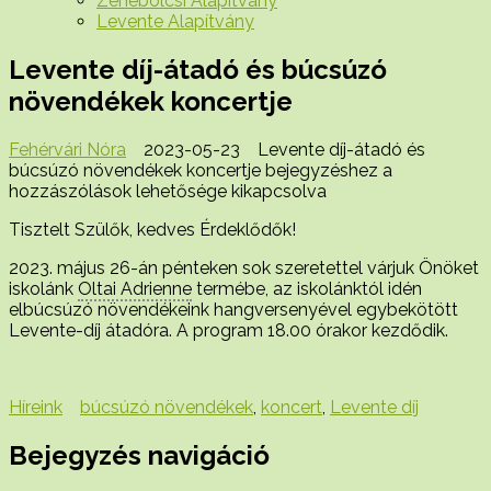
Zenebölcsi Alapítvány
Levente Alapítvány
Levente díj-átadó és búcsúzó
növendékek koncertje
Fehérvári Nóra
2023-05-23
Levente díj-átadó és
búcsúzó növendékek koncertje bejegyzéshez
a
hozzászólások lehetősége kikapcsolva
Tisztelt Szülők, kedves Érdeklődők!
2023. május 26-án pénteken sok szeretettel várjuk Önöket
iskolánk
Oltai Adrienne
termébe, az iskolánktól idén
elbúcsúzó növendékeink hangversenyével egybekötött
Levente-díj átadóra. A program 18.00 órakor kezdődik.
Híreink
búcsúzó növendékek
,
koncert
,
Levente díj
Bejegyzés navigáció