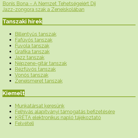
Bonis Bona – A Nemzet Tehetségeiért Díj
Jazz-zongora szak a Zeneiskolában
Tanszaki hírek
Billentyűs tanszak
Fafúvós tanszak
Fuvola tanszak
Grafika tanszak
Jazz tanszak
Népzene-gitár tanszak
Rézfúvós tanszak
Vonós tanszak
Zeneismeret tanszak
Kiemelt
Munkatársat keresünk
Felhívás alapítványi támogatás befizetésére
KRÉTA elektronikus napló tájékoztató
Felvételi