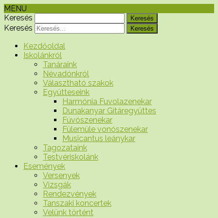
MENU
Keresés
Keresés
Kezdőoldal
Iskolánkról
Tanáraink
Névadónkról
Választható szakok
Együtteseink
Harmónia Fuvolazenekar
Dunakanyar Gitáregyüttes
Fúvószenekar
Fülemüle vonószenekar
Musicantus leánykar
Tagozataink
Testvériskolánk
Események
Versenyek
Vizsgák
Rendezvények
Tanszaki koncertek
Velünk történt