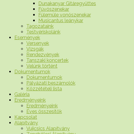
Dunakanyar Gitáregyüttes
Fúvószenekar
Fülemüle vonószenekar
Musicantus leánykar
Tagozataink
Testvériskolánk
Események
Versenyek
Vizsgák
Rendezvények
Tanszaki koncertek
Velünk történt
Dokumentumok
Dokumentumok
Pályázati beszámolók
Közzétételi lista
Galéria
Eredményeink
Eredményeink
Éves összesítők
Kapcsolat
Alapítvány
Vujicsics Alapítvány