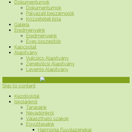
Dokumentumok
Dokumentumok
Pályázati beszámolók
Közzétételi lista
Galéria
Eredményeink
Eredményeink
Éves összesítők
Kapcsolat
Alapítvány
Vujicsics Alapítvány
Zenebölcsi Alapítvány
Levente Alapítvány
Skip to content
Kezdőoldal
Iskolánkról
Tanáraink
Névadónkról
Választható szakok
Együtteseink
Harmónia Fuvolazenekar