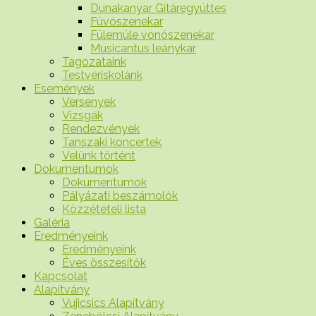
Dunakanyar Gitáregyüttes
Fúvószenekar
Fülemüle vonószenekar
Musicantus leánykar
Tagozataink
Testvériskolánk
Események
Versenyek
Vizsgák
Rendezvények
Tanszaki koncertek
Velünk történt
Dokumentumok
Dokumentumok
Pályázati beszámolók
Közzétételi lista
Galéria
Eredményeink
Eredményeink
Éves összesítők
Kapcsolat
Alapítvány
Vujicsics Alapítvány