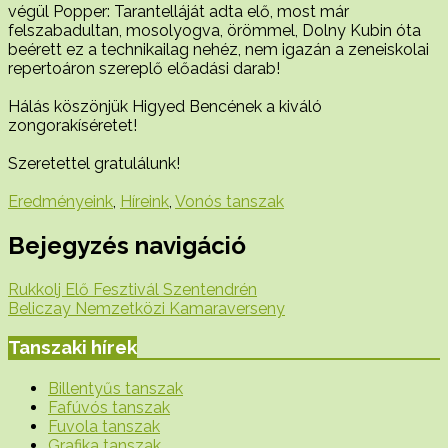
végül Popper: Tarantelláját adta elő, most már
felszabadultan, mosolyogva, örömmel, Dolny Kubin óta
beérett ez a technikailag nehéz, nem igazán a zeneiskolai
repertoáron szereplő előadási darab!
Hálás köszönjük Higyed Bencének a kiváló
zongorakíséretet!
Szeretettel gratulálunk!
Eredményeink
,
Híreink
,
Vonós tanszak
Bejegyzés navigáció
Rukkolj Elő Fesztivál Szentendrén
Beliczay Nemzetközi Kamaraverseny
Tanszaki hírek
Billentyűs tanszak
Fafúvós tanszak
Fuvola tanszak
Grafika tanszak