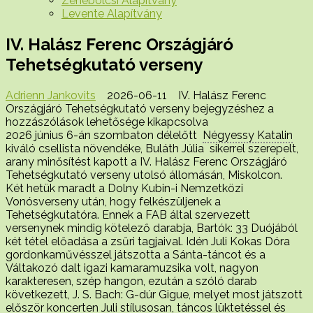
Zenebölcsi Alapítvány
Levente Alapítvány
IV. Halász Ferenc Országjáró
Tehetségkutató verseny
Adrienn Jankovits
2026-06-11
IV. Halász Ferenc
Országjáró Tehetségkutató verseny bejegyzéshez
a
hozzászólások lehetősége kikapcsolva
2026 június 6-án szombaton délelőtt
Négyessy Katalin
kiváló csellista növendéke, Buláth Júlia sikerrel szerepelt,
arany minősítést kapott a IV. Halász Ferenc Országjáró
Tehetségkutató verseny utolsó állomásán, Miskolcon.
Két hetük maradt a Dolny Kubin-i Nemzetközi
Vonósverseny után, hogy felkészüljenek a
Tehetségkutatóra. Ennek a FAB által szervezett
versenynek mindig kötelező darabja, Bartók: 33 Duójából
két tétel előadása a zsűri tagjaival. Idén Juli Kokas Dóra
gordonkaművésszel játszotta a Sánta-táncot és a
Váltakozó dalt igazi kamaramuzsika volt, nagyon
karakteresen, szép hangon, ezután a szóló darab
következett, J. S. Bach: G-dúr Gigue, melyet most játszott
először koncerten Juli stílusosan, táncos lüktetéssel és