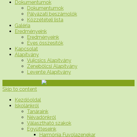
Dokumentumok
Dokumentumok
Pályázati beszámolók
Közzétételi lista
Galéria
Eredményeink
Eredményeink
Éves összesítők
Kapcsolat
Alapítvány
Vujicsics Alapítvány
Zenebölcsi Alapítvány
Levente Alapítvány
Skip to content
Kezdőoldal
Iskolánkról
Tanáraink
Névadónkról
Választható szakok
Együtteseink
Harmónia Fuvolazenekar