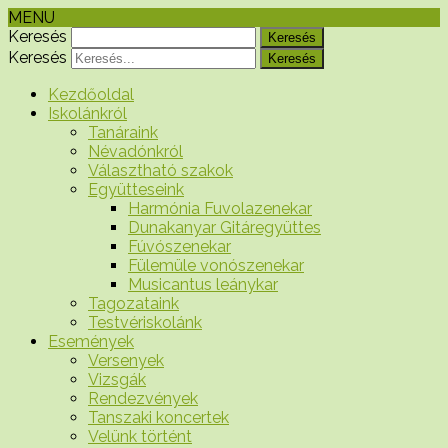
MENU
Keresés
Keresés
Kezdőoldal
Iskolánkról
Tanáraink
Névadónkról
Választható szakok
Együtteseink
Harmónia Fuvolazenekar
Dunakanyar Gitáregyüttes
Fúvószenekar
Fülemüle vonószenekar
Musicantus leánykar
Tagozataink
Testvériskolánk
Események
Versenyek
Vizsgák
Rendezvények
Tanszaki koncertek
Velünk történt