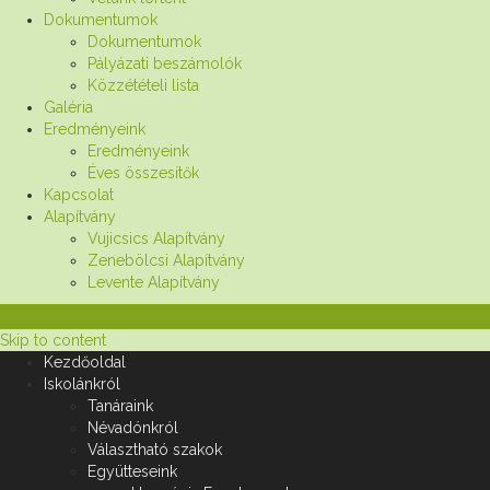
Dokumentumok
Dokumentumok
Pályázati beszámolók
Közzétételi lista
Galéria
Eredményeink
Eredményeink
Éves összesítők
Kapcsolat
Alapítvány
Vujicsics Alapítvány
Zenebölcsi Alapítvány
Levente Alapítvány
Skip to content
Kezdőoldal
Iskolánkról
Tanáraink
Névadónkról
Választható szakok
Együtteseink