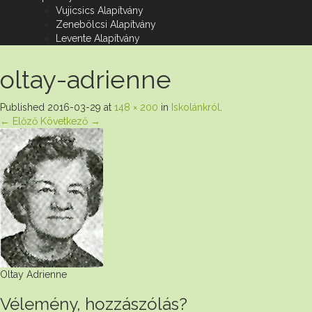
Vujicsics Alapítvány
Zenebölcsi Alapítvány
Levente Alapítvány
oltay-adrienne
Published
2016-03-29
at
148 × 200
in
Iskolánkról
.
← Előző
Következő →
Oltay Adrienne
Vélemény, hozzászólás?