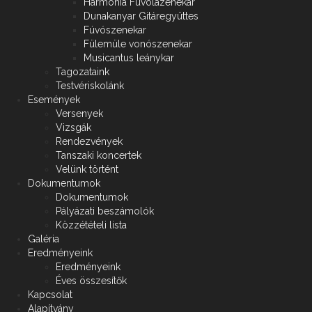
Harmónia Fuvolazenekar
Dunakanyar Gitáregyüttes
Fúvószenekar
Fülemüle vonószenekar
Musicantus leánykar
Tagozataink
Testvériskolánk
Események
Versenyek
Vizsgák
Rendezvények
Tanszaki koncertek
Velünk történt
Dokumentumok
Dokumentumok
Pályázati beszámolók
Közzétételi lista
Galéria
Eredményeink
Eredményeink
Éves összesítők
Kapcsolat
Alapítvány