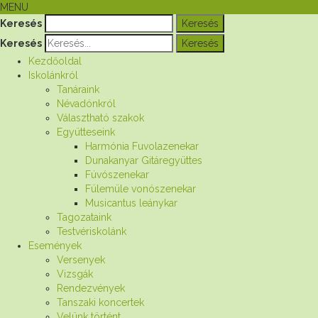
MENU
Keresés
Keresés
Kezdőoldal
Iskolánkról
Tanáraink
Névadónkról
Választható szakok
Együtteseink
Harmónia Fuvolazenekar
Dunakanyar Gitáregyüttes
Fúvószenekar
Fülemüle vonószenekar
Musicantus leánykar
Tagozataink
Testvériskolánk
Események
Versenyek
Vizsgák
Rendezvények
Tanszaki koncertek
Velünk történt