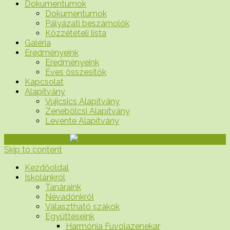
Dokumentumok
Dokumentumok
Pályázati beszámolók
Közzétételi lista
Galéria
Eredményeink
Eredményeink
Éves összesítők
Kapcsolat
Alapítvány
Vujicsics Alapítvány
Zenebölcsi Alapítvány
Levente Alapítvány
Skip to content
Kezdőoldal
Iskolánkról
Tanáraink
Névadónkról
Választható szakok
Együtteseink
Harmónia Fuvolazenekar