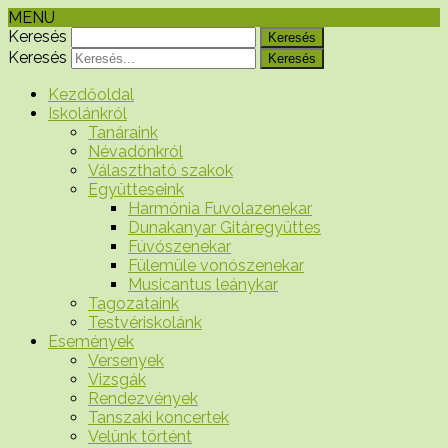
MENU
Keresés
Keresés
Kezdőoldal
Iskolánkról
Tanáraink
Névadónkról
Választható szakok
Együtteseink
Harmónia Fuvolazenekar
Dunakanyar Gitáregyüttes
Fúvószenekar
Fülemüle vonószenekar
Musicantus leánykar
Tagozataink
Testvériskolánk
Események
Versenyek
Vizsgák
Rendezvények
Tanszaki koncertek
Velünk történt