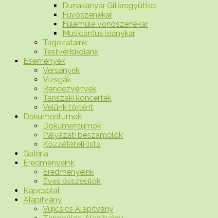
Dunakanyar Gitáregyüttes
Fúvószenekar
Fülemüle vonószenekar
Musicantus leánykar
Tagozataink
Testvériskolánk
Események
Versenyek
Vizsgák
Rendezvények
Tanszaki koncertek
Velünk történt
Dokumentumok
Dokumentumok
Pályázati beszámolók
Közzétételi lista
Galéria
Eredményeink
Eredményeink
Éves összesítők
Kapcsolat
Alapítvány
Vujicsics Alapítvány