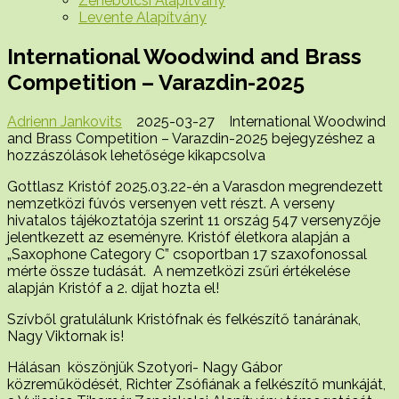
Zenebölcsi Alapítvány
Levente Alapítvány
International Woodwind and Brass
Competition – Varazdin-2025
Adrienn Jankovits
2025-03-27
International Woodwind
and Brass Competition – Varazdin-2025 bejegyzéshez
a
hozzászólások lehetősége kikapcsolva
Gottlasz Kristóf 2025.03.22-én a Varasdon megrendezett
nemzetközi fúvós versenyen vett részt. A verseny
hivatalos tájékoztatója szerint 11 ország 547 versenyzője
jelentkezett az eseményre. Kristóf életkora alapján a
„Saxophone Category C” csoportban 17 szaxofonossal
mérte össze tudását. A nemzetközi zsűri értékelése
alapján Kristóf a 2. díjat hozta el!
Szívből gratulálunk Kristófnak és felkészítő tanárának,
Nagy Viktornak is!
Hálásan köszönjük Szotyori- Nagy Gábor
közreműködését, Richter Zsófiának a felkészítő munkáját,