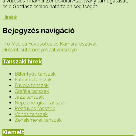
a Vujicsics Tihamér Zeneiskolai Alapítvány támogatását,
és a Gottlasz család határtalan segítségét!
Híreink
Bejegyzés navigáció
Pro Musica Fúvósötös és Kamarafesztivál
Húsvéti süteményes tál versenye
Tanszaki hírek
Billentyűs tanszak
Fafúvós tanszak
Fuvola tanszak
Grafika tanszak
Jazz tanszak
Népzene-gitár tanszak
Rézfúvós tanszak
Vonós tanszak
Zeneismeret tanszak
Kiemelt