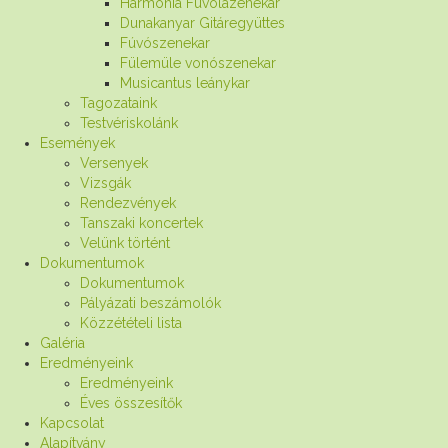
Harmónia Fuvolazenekar
Dunakanyar Gitáregyüttes
Fúvószenekar
Fülemüle vonószenekar
Musicantus leánykar
Tagozataink
Testvériskolánk
Események
Versenyek
Vizsgák
Rendezvények
Tanszaki koncertek
Velünk történt
Dokumentumok
Dokumentumok
Pályázati beszámolók
Közzétételi lista
Galéria
Eredményeink
Eredményeink
Éves összesítők
Kapcsolat
Alapítvány