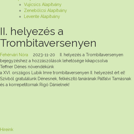
Vujicsics Alapítvány
Zenebölcsi Alapítvány
Levente Alapítvány
II. helyezés a
Trombitaversenyen
Fehérvári Nóra
2023-11-20
II. helyezés a Trombitaversenyen
bejegyzéshez
a hozzászólások lehetősége kikapcsolva
Teffner Dénes növendékünk
a XVI. országos Lubik Imre trombitaversenyen II. helyezést ért el!
Szívből gratulálunk Dénesnek, felkészítő tanárának Pálfalvi Tamásnak
és a korrepetitornak Rigó Dánielnek!
Híreink