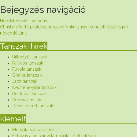
Bejegyzés navigáció
Népdaléneklési verseny
Christian Wirth professzor szaxofonkurzusán vehetett részt egyik
növendékünk
Tanszaki hírek
Billentyűs tanszak
Fafúvós tanszak
Fuvola tanszak
Grafika tanszak
Jazz tanszak
Népzene-gitár tanszak
Rézfúvós tanszak
Vonós tanszak
Zeneismeret tanszak
Kiemelt
Munkatársat keresünk
Felhívás alapítványi támogatás befizetésére