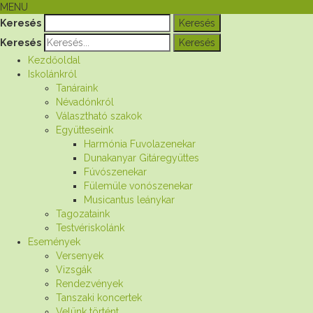
MENU
Keresés
Keresés
Kezdőoldal
Iskolánkról
Tanáraink
Névadónkról
Választható szakok
Együtteseink
Harmónia Fuvolazenekar
Dunakanyar Gitáregyüttes
Fúvószenekar
Fülemüle vonószenekar
Musicantus leánykar
Tagozataink
Testvériskolánk
Események
Versenyek
Vizsgák
Rendezvények
Tanszaki koncertek
Velünk történt