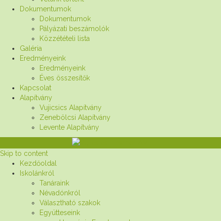
Dokumentumok
Dokumentumok
Pályázati beszámolók
Közzétételi lista
Galéria
Eredményeink
Eredményeink
Éves összesítők
Kapcsolat
Alapítvány
Vujicsics Alapítvány
Zenebölcsi Alapítvány
Levente Alapítvány
Skip to content
Kezdőoldal
Iskolánkról
Tanáraink
Névadónkról
Választható szakok
Együtteseink