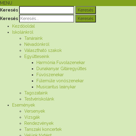
MENU
Keresés
Keresés
Kezdőoldal
Iskolánkról
Tanáraink
Névadónkról
Választható szakok
Együtteseink
Harmónia Fuvolazenekar
Dunakanyar Gitáregyüttes
Fúvószenekar
Fülemüle vonószenekar
Musicantus leánykar
Tagozataink
Testvériskolánk
Események
Versenyek
Vizsgák
Rendezvények
Tanszaki koncertek
Velünk történt