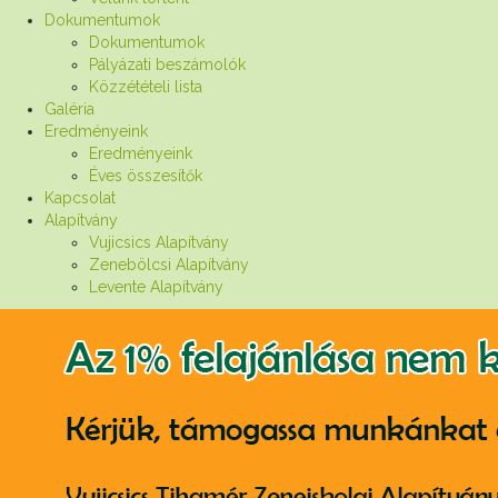
Dokumentumok
Dokumentumok
Pályázati beszámolók
Közzétételi lista
Galéria
Eredményeink
Eredményeink
Éves összesítők
Kapcsolat
Alapítvány
Vujicsics Alapítvány
Zenebölcsi Alapítvány
Levente Alapítvány