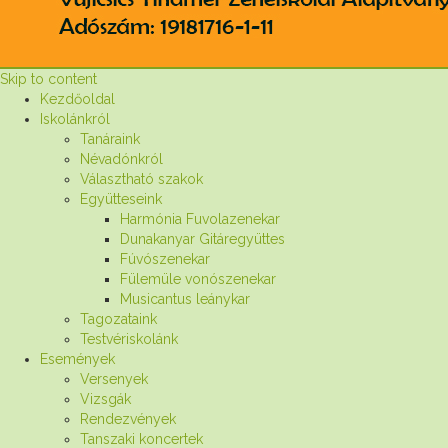
Skip to content
Kezdőoldal
Iskolánkról
Tanáraink
Névadónkról
Választható szakok
Együtteseink
Harmónia Fuvolazenekar
Dunakanyar Gitáregyüttes
Fúvószenekar
Fülemüle vonószenekar
Musicantus leánykar
Tagozataink
Testvériskolánk
Események
Versenyek
Vizsgák
Rendezvények
Tanszaki koncertek