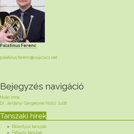
Palatinus Ferenc
palatinus.ferenc@vujicsics.net
Bejegyzés navigáció
Nyári Irma
Dr. Járdányi Gergelyné Holló Judit
Tanszaki hírek
Billentyűs tanszak
Fafúvós tanszak