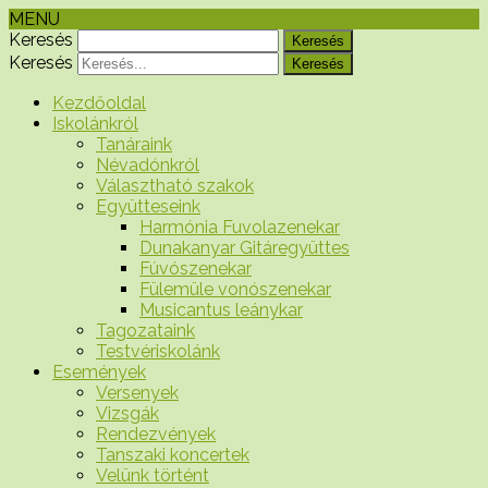
MENU
Keresés
Keresés
Kezdőoldal
Iskolánkról
Tanáraink
Névadónkról
Választható szakok
Együtteseink
Harmónia Fuvolazenekar
Dunakanyar Gitáregyüttes
Fúvószenekar
Fülemüle vonószenekar
Musicantus leánykar
Tagozataink
Testvériskolánk
Események
Versenyek
Vizsgák
Rendezvények
Tanszaki koncertek
Velünk történt