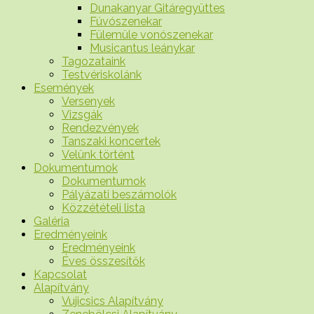
Dunakanyar Gitáregyüttes
Fúvószenekar
Fülemüle vonószenekar
Musicantus leánykar
Tagozataink
Testvériskolánk
Események
Versenyek
Vizsgák
Rendezvények
Tanszaki koncertek
Velünk történt
Dokumentumok
Dokumentumok
Pályázati beszámolók
Közzétételi lista
Galéria
Eredményeink
Eredményeink
Éves összesítők
Kapcsolat
Alapítvány
Vujicsics Alapítvány