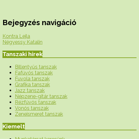
Bejegyzés navigáció
Kontra Lejla
Négyessy Katalin
Tanszaki hírek
Billentyűs tanszak
Fafúvós tanszak
Fuvola tanszak
Grafika tanszak
Jazz tanszak
Népzene-gitár tanszak
Rézfúvós tanszak
Vonós tanszak
Zeneismeret tanszak
Kiemelt