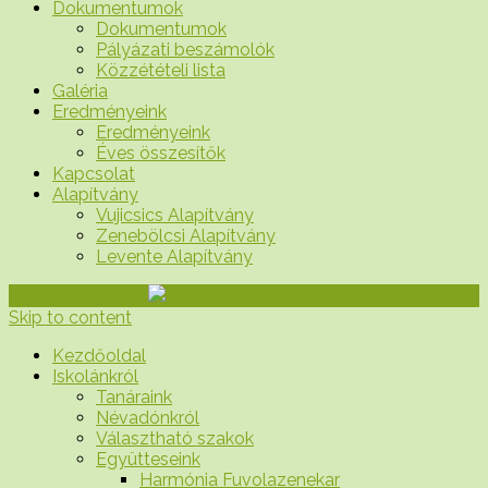
Dokumentumok
Dokumentumok
Pályázati beszámolók
Közzétételi lista
Galéria
Eredményeink
Eredményeink
Éves összesítők
Kapcsolat
Alapítvány
Vujicsics Alapítvány
Zenebölcsi Alapítvány
Levente Alapítvány
Skip to content
Kezdőoldal
Iskolánkról
Tanáraink
Névadónkról
Választható szakok
Együtteseink
Harmónia Fuvolazenekar