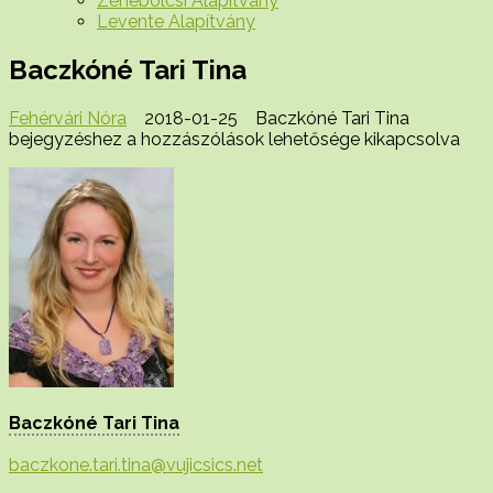
Zenebölcsi Alapítvány
Levente Alapítvány
Baczkóné Tari Tina
Fehérvári Nóra
2018-01-25
Baczkóné Tari Tina
bejegyzéshez
a hozzászólások lehetősége kikapcsolva
Baczkóné Tari Tina
baczkone.tari.tina@vujicsics.net