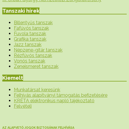
Tanszaki hírek
Billentyűs tanszak
Fafúvós tanszak
Fuvola tanszak
Grafika tanszak
Jazz tanszak
Népzene-gitár tanszak
Rézfúvós tanszak
Vonós tanszak
Zeneismeret tanszak
Kiemelt
Munkatársat keresünk
Felhívás alapítványi támogatás befizetésére
KRÉTA elektronikus napló tájékoztató
Felvételi
AZ ALAPVETŐ JOGOK BIZTOSÁNAK FELHÍVÁSA