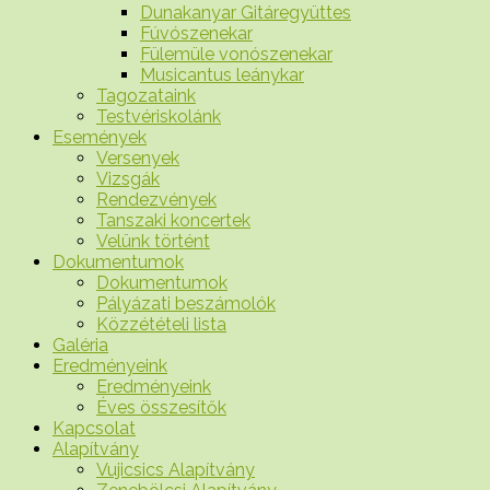
Dunakanyar Gitáregyüttes
Fúvószenekar
Fülemüle vonószenekar
Musicantus leánykar
Tagozataink
Testvériskolánk
Események
Versenyek
Vizsgák
Rendezvények
Tanszaki koncertek
Velünk történt
Dokumentumok
Dokumentumok
Pályázati beszámolók
Közzétételi lista
Galéria
Eredményeink
Eredményeink
Éves összesítők
Kapcsolat
Alapítvány
Vujicsics Alapítvány