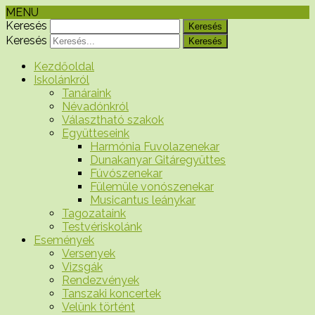
MENU
Keresés
Keresés
Kezdőoldal
Iskolánkról
Tanáraink
Névadónkról
Választható szakok
Együtteseink
Harmónia Fuvolazenekar
Dunakanyar Gitáregyüttes
Fúvószenekar
Fülemüle vonószenekar
Musicantus leánykar
Tagozataink
Testvériskolánk
Események
Versenyek
Vizsgák
Rendezvények
Tanszaki koncertek
Velünk történt