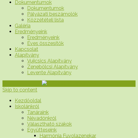
Dokumentumok
Dokumentumok
Pályázati beszámolók
Közzétételi lista
Galéria
Eredményeink
Eredményeink
Éves összesítők
Kapcsolat
Alapítvány
Vujicsics Alapítvány
Zenebölcsi Alapítvány
Levente Alapítvány
Skip to content
Kezdőoldal
Iskolánkról
Tanáraink
Névadónkról
Választható szakok
Együtteseink
Harmónia Fuvolazenekar