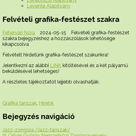
Zenebölcsi Alapítvány
Levente Alapítvány
Felvételi grafika-festészet szakra
Fehérvári Nóra
2024-05-15
Felvételi grafika-festészet
szakra bejegyzéshez
a hozzászólások lehetősége
kikapcsolva
Felvételt hirdetünk grafika-festészet szakunkra!
Jelentkezni az alábbi
LINK
kitöltésével és a két pályamű
beküldésével lehetséges!
A részletes tájékoztatót lejjebb olvashatják.
Grafika tanszak
,
Híreink
Bejegyzés navigáció
Jazz-zongora /Jazz-tanszak/
III. Orbán György Nemzetközi Zongoraverseny