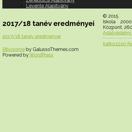
Zenebölcsi Alapítvány
Levente Alapítvány
© 2015
Iskola 2000
2017/18 tanév eredményei
Központ, 2600
Adatvédelmi 
2017/18 tanév eredményei
Iratkozzon fel
Ribosome
by GalussoThemes.com
Powered by
WordPress