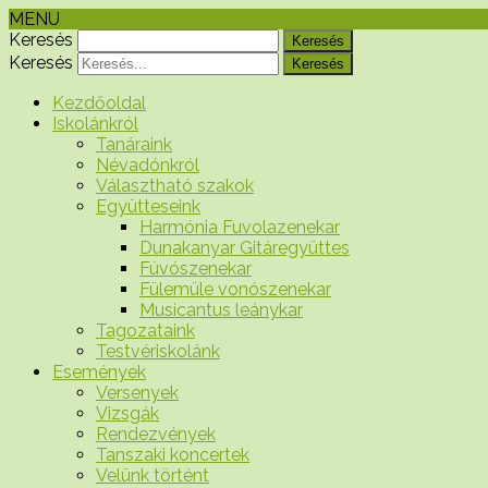
MENU
Keresés
Keresés
Kezdőoldal
Iskolánkról
Tanáraink
Névadónkról
Választható szakok
Együtteseink
Harmónia Fuvolazenekar
Dunakanyar Gitáregyüttes
Fúvószenekar
Fülemüle vonószenekar
Musicantus leánykar
Tagozataink
Testvériskolánk
Események
Versenyek
Vizsgák
Rendezvények
Tanszaki koncertek
Velünk történt