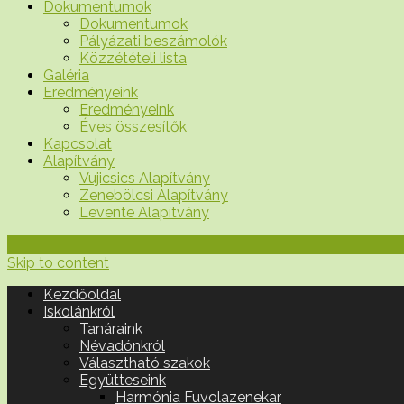
Dokumentumok
Dokumentumok
Pályázati beszámolók
Közzétételi lista
Galéria
Eredményeink
Eredményeink
Éves összesítők
Kapcsolat
Alapítvány
Vujicsics Alapítvány
Zenebölcsi Alapítvány
Levente Alapítvány
Skip to content
Kezdőoldal
Iskolánkról
Tanáraink
Névadónkról
Választható szakok
Együtteseink
Harmónia Fuvolazenekar