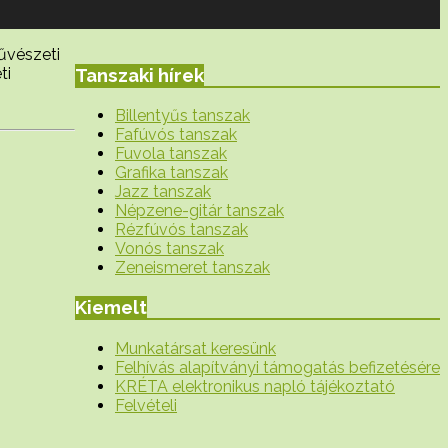
szeti
Tanszaki hírek
ti
Billentyűs tanszak
Fafúvós tanszak
Fuvola tanszak
Grafika tanszak
Jazz tanszak
Népzene-gitár tanszak
Rézfúvós tanszak
Vonós tanszak
Zeneismeret tanszak
Kiemelt
Munkatársat keresünk
Felhívás alapítványi támogatás befizetésére
KRÉTA elektronikus napló tájékoztató
Felvételi