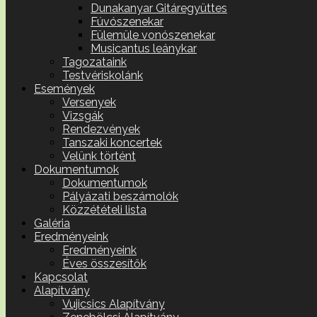
Dunakanyar Gitáregyüttes
Fúvószenekar
Fülemüle vonószenekar
Musicantus leánykar
Tagozataink
Testvériskolánk
Események
Versenyek
Vizsgák
Rendezvények
Tanszaki koncertek
Velünk történt
Dokumentumok
Dokumentumok
Pályázati beszámolók
Közzétételi lista
Galéria
Eredményeink
Eredményeink
Éves összesítők
Kapcsolat
Alapítvány
Vujicsics Alapítvány