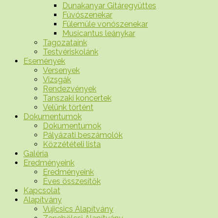
Dunakanyar Gitáregyüttes
Fúvószenekar
Fülemüle vonószenekar
Musicantus leánykar
Tagozataink
Testvériskolánk
Események
Versenyek
Vizsgák
Rendezvények
Tanszaki koncertek
Velünk történt
Dokumentumok
Dokumentumok
Pályázati beszámolók
Közzétételi lista
Galéria
Eredményeink
Eredményeink
Éves összesítők
Kapcsolat
Alapítvány
Vujicsics Alapítvány