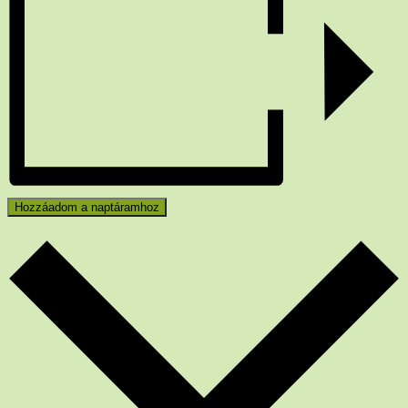
Hozzáadom a naptáramhoz