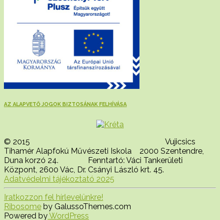
AZ ALAPVETŐ JOGOK BIZTOSÁNAK FELHÍVÁSA
© 2015 Vujicsics
Tihamér Alapfokú Művészeti Iskola 2000 Szentendre,
Duna korzó 24. Fenntartó: Váci Tankerületi
Központ, 2600 Vác, Dr. Csányi László krt. 45.
Adatvédelmi tájékoztató 2025
Iratkozzon fel hírlevelünkre!
Ribosome
by GalussoThemes.com
Powered by
WordPress