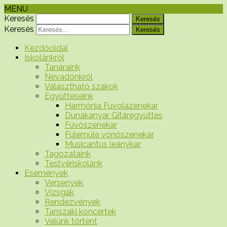
MENU
Keresés
Keresés
Kezdőoldal
Iskolánkról
Tanáraink
Névadónkról
Választható szakok
Együtteseink
Harmónia Fuvolazenekar
Dunakanyar Gitáregyüttes
Fúvószenekar
Fülemüle vonószenekar
Musicantus leánykar
Tagozataink
Testvériskolánk
Események
Versenyek
Vizsgák
Rendezvények
Tanszaki koncertek
Velünk történt