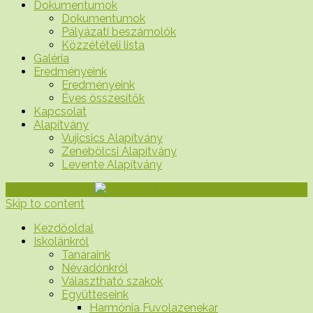
Dokumentumok
Dokumentumok
Pályázati beszámolók
Közzétételi lista
Galéria
Eredményeink
Eredményeink
Éves összesítők
Kapcsolat
Alapítvány
Vujicsics Alapítvány
Zenebölcsi Alapítvány
Levente Alapítvány
Skip to content
Kezdőoldal
Iskolánkról
Tanáraink
Névadónkról
Választható szakok
Együtteseink
Harmónia Fuvolazenekar