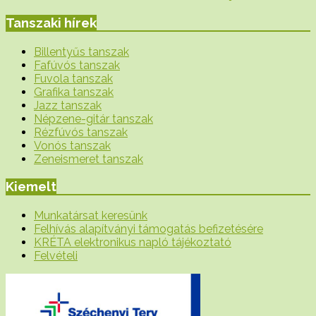
Tanszaki hírek
Billentyűs tanszak
Fafúvós tanszak
Fuvola tanszak
Grafika tanszak
Jazz tanszak
Népzene-gitár tanszak
Rézfúvós tanszak
Vonós tanszak
Zeneismeret tanszak
Kiemelt
Munkatársat keresünk
Felhívás alapítványi támogatás befizetésére
KRÉTA elektronikus napló tájékoztató
Felvételi