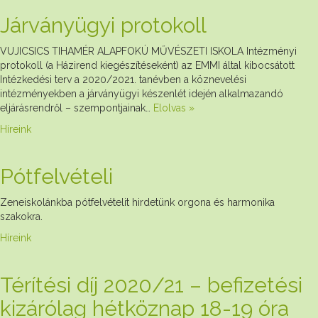
Járványügyi protokoll
VUJICSICS TIHAMÉR ALAPFOKÚ MŰVÉSZETI ISKOLA Intézményi
protokoll (a Házirend kiegészítéseként) az EMMI által kibocsátott
Intézkedési terv a 2020/2021. tanévben a köznevelési
intézményekben a járványügyi készenlét idején alkalmazandó
eljárásrendről – szempontjainak…
Elolvas »
Híreink
Pótfelvételi
Zeneiskolánkba pótfelvételit hirdetünk orgona és harmonika
szakokra.
Híreink
Térítési díj 2020/21 – befizetési
kizárólag hétköznap 18-19 óra