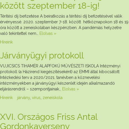
között szeptember 18-ig!
Térítési díj befizetése A beiratkozás a térítési díj befizetésével válik
érvényessé. 2020. szeptember 7-18. között hétköznapokon 18 és 19
óra között a zeneiskolában készpénzben. A pandémiás helyzetre
való tekintettel nem…
Elolvas »
Híreink
Járványügyi protokoll
VUJICSICS TIHAMÉR ALAPFOKÚ MŰVÉSZETI ISKOLA Intézményi
protokoll (a Házirend kiegészítéseként) az EMMI által kibocsátott
Intézkedési terv a 2020/2021. tanévben a köznevelési
intézményekben a járványügyi készenlét idején alkalmazandó
eljárásrendről – szempontjainak…
Elolvas »
Híreink
járvány
,
vírus
,
zeneiskola
XVI. Országos Friss Antal
Gordonkaverseny