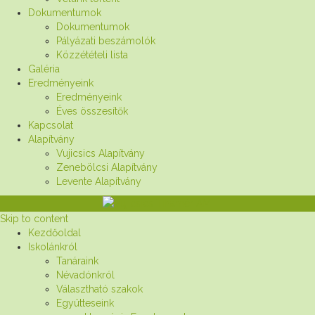
Dokumentumok
Dokumentumok
Pályázati beszámolók
Közzétételi lista
Galéria
Eredményeink
Eredményeink
Éves összesítők
Kapcsolat
Alapítvány
Vujicsics Alapítvány
Zenebölcsi Alapítvány
Levente Alapítvány
Skip to content
Kezdőoldal
Iskolánkról
Tanáraink
Névadónkról
Választható szakok
Együtteseink