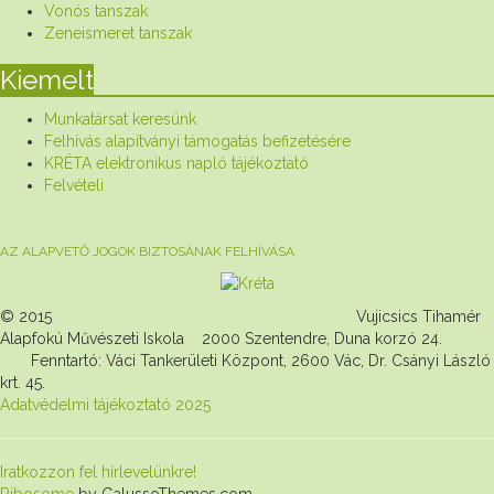
Vonós tanszak
Zeneismeret tanszak
Kiemelt
Munkatársat keresünk
Felhívás alapítványi támogatás befizetésére
KRÉTA elektronikus napló tájékoztató
Felvételi
AZ ALAPVETŐ JOGOK BIZTOSÁNAK FELHÍVÁSA
© 2015 Vujicsics Tihamér
Alapfokú Művészeti Iskola 2000 Szentendre, Duna korzó 24.
Fenntartó: Váci Tankerületi Központ, 2600 Vác, Dr. Csányi László
krt. 45.
Adatvédelmi tájékoztató 2025
Iratkozzon fel hírlevelünkre!
Ribosome
by GalussoThemes.com