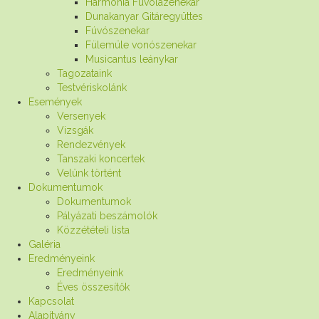
Harmónia Fuvolazenekar
Dunakanyar Gitáregyüttes
Fúvószenekar
Fülemüle vonószenekar
Musicantus leánykar
Tagozataink
Testvériskolánk
Események
Versenyek
Vizsgák
Rendezvények
Tanszaki koncertek
Velünk történt
Dokumentumok
Dokumentumok
Pályázati beszámolók
Közzétételi lista
Galéria
Eredményeink
Eredményeink
Éves összesítők
Kapcsolat
Alapítvány