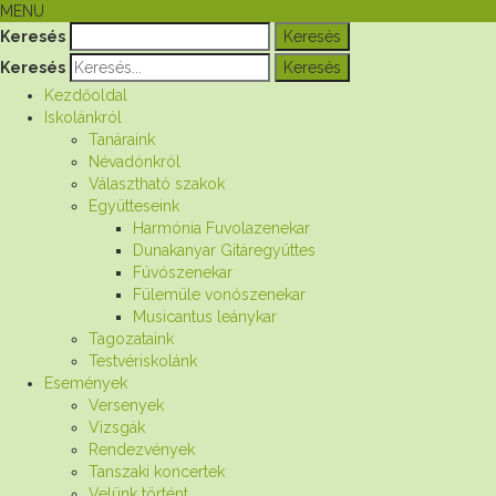
MENU
Keresés
Keresés
Kezdőoldal
Iskolánkról
Tanáraink
Névadónkról
Választható szakok
Együtteseink
Harmónia Fuvolazenekar
Dunakanyar Gitáregyüttes
Fúvószenekar
Fülemüle vonószenekar
Musicantus leánykar
Tagozataink
Testvériskolánk
Események
Versenyek
Vizsgák
Rendezvények
Tanszaki koncertek
Velünk történt