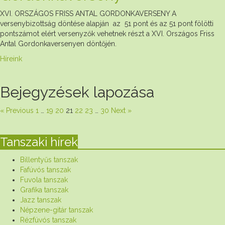
XVI. ORSZÁGOS FRISS ANTAL GORDONKAVERSENY A
versenybizottság döntése alapján az 51 pont és az 51 pont fölötti
pontszámot elért versenyzők vehetnek részt a XVI. Országos Friss
Antal Gordonkaversenyen döntőjén.
Híreink
Bejegyzések lapozása
« Previous
1
…
19
20
21
22
23
…
30
Next »
Tanszaki hírek
Billentyűs tanszak
Fafúvós tanszak
Fuvola tanszak
Grafika tanszak
Jazz tanszak
Népzene-gitár tanszak
Rézfúvós tanszak