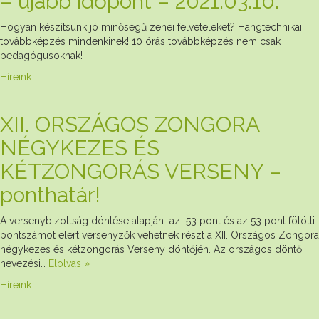
– újabb időpont – 2021.03.10.
Hogyan készítsünk jó minőségű zenei felvételeket? Hangtechnikai
továbbképzés mindenkinek! 10 órás továbbképzés nem csak
pedagógusoknak!
Híreink
XII. ORSZÁGOS ZONGORA
NÉGYKEZES ÉS
KÉTZONGORÁS VERSENY –
ponthatár!
A versenybizottság döntése alapján az 53 pont és az 53 pont fölötti
pontszámot elért versenyzők vehetnek részt a XII. Országos Zongora
négykezes és kétzongorás Verseny döntőjén. Az országos döntő
nevezési…
Elolvas »
Híreink