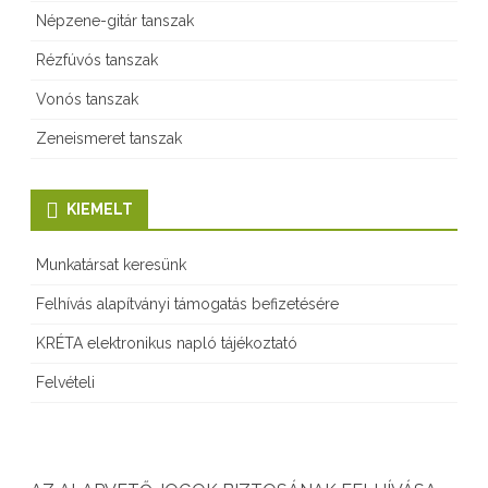
Népzene-gitár tanszak
e
Rézfúvós tanszak
n
Vonós tanszak
a
Zeneismeret tanszak
g
y
KIEMELT
o
n
Munkatársat keresünk
s
Felhívás alapítványi támogatás befizetésére
o
KRÉTA elektronikus napló tájékoztató
k
Felvételi
a
t
s