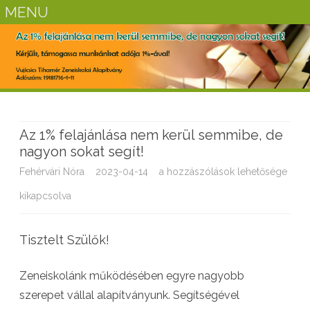
MENU
Skip
to
content
Az 1% felajánlása nem kerül semmibe, de
nagyon sokat segít!
Fehérvári Nóra
2023-04-14
A
a hozzászólások lehetősége
kikapcsolva
z
1
Tisztelt Szülők!
%
f
Zeneiskolánk működésében egyre nagyobb
e
szerepet vállal alapítványunk. Segítségével