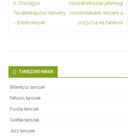
Bejegyzés
X. Országos
Visszairatkozás jelenlegi
e
navigáció
Továbbképzős Verseny
növendékeink részére a
r
– Eredmények
2023/24-es tanévre
ü
l
s
e
m
TANSZAKI HÍREK
m
Billentyűs tanszak
i
Fafúvós tanszak
b
Fuvola tanszak
e
Grafika tanszak
,
Jazz tanszak
d