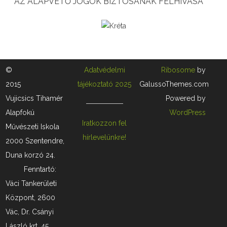
AZ ALAPVETŐ JOGOK BIZTOSÁNAK FELHÍVÁSA
e
g
í
t
©
Adatvédelmi
Ribosome
by
2015
tájékoztató 2025
GalussoThemes.com
!
Vujicsics Tihamér
Powered by
b
Alapfokú
WordPress
e
Iratkozzon fel
Művészeti Iskola
hírlevelünkre!
j
2000 Szentendre,
Duna korzó 24.
e
Fenntartó:
g
Váci Tankerületi
y
Központ, 2600
z
Vác, Dr. Csányi
László krt. 45.