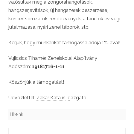
valósultak meg a zongorahangolások,
l
hangszerjavítások, új hangszerek beszerzése,
a
koncertsorozatok, rendezvények, a tanulók év végi
j
jutalmazása, nyári zenei táborok, stb.
á
Kérjük, hogy munkánkat támogassa adója 1%-ával!
n
l
Vujicsics Tihamér Zeneiskolai Alapítvány
á
Adószám:
19181716-1-11
s
Köszönjük a támogatást!
a
Üdvözlettel:
Zakar Katalin
igazgató
n
e
Híreink
m
k