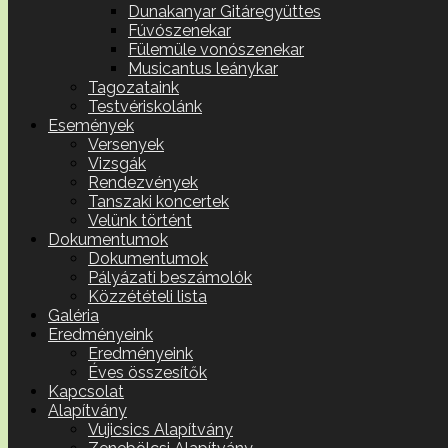
Dunakanyar Gitáregyüttes
Fúvószenekar
Fülemüle vonószenekar
Musicantus leánykar
Tagozataink
Testvériskolánk
Események
Versenyek
Vizsgák
Rendezvények
Tanszaki koncertek
Velünk történt
Dokumentumok
Dokumentumok
Pályázati beszámolók
Közzétételi lista
Galéria
Eredményeink
Eredményeink
Éves összesítők
Kapcsolat
Alapítvány
Vujicsics Alapítvány