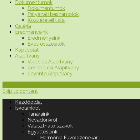
Dokumentumok
Dokumentumok
Pályázati beszámolók
Közzétételi lista
Galéria
Eredményeink
Eredményeink
Éves összesítők
Kapcsolat
Alapítvány
Vujicsics Alapítvány
Zenebölcsi Alapítvány
Levente Alapítvány
Skip to content
Kezdőoldal
Iskolánkról
Tanáraink
Névadónkról
Választható szakok
Együtteseink
Harmónia Fuvolazenekar