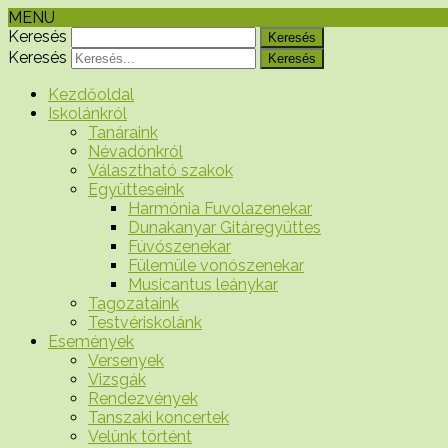
MENU
Keresés
Keresés
Kezdőoldal
Iskolánkról
Tanáraink
Névadónkról
Választható szakok
Együtteseink
Harmónia Fuvolazenekar
Dunakanyar Gitáregyüttes
Fúvószenekar
Fülemüle vonószenekar
Musicantus leánykar
Tagozataink
Testvériskolánk
Események
Versenyek
Vizsgák
Rendezvények
Tanszaki koncertek
Velünk történt