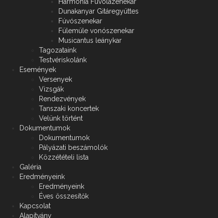
Harmónia Fuvolazenekar
Dunakanyar Gitáregyüttes
Fúvószenekar
Fülemüle vonószenekar
Musicantus leánykar
Tagozataink
Testvériskolánk
Események
Versenyek
Vizsgák
Rendezvények
Tanszaki koncertek
Velünk történt
Dokumentumok
Dokumentumok
Pályázati beszámolók
Közzétételi lista
Galéria
Eredményeink
Eredményeink
Éves összesítők
Kapcsolat
Alapítvány