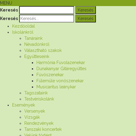
MENU
Keresés
Keresés
Kezdőoldal
Iskolánkról
Tanáraink
Névadónkról
Választható szakok
Együtteseink
Harmónia Fuvolazenekar
Dunakanyar Gitáregyüttes
Fúvószenekar
Fülemüle vonószenekar
Musicantus leánykar
Tagozataink
Testvériskolánk
Események
Versenyek
Vizsgák
Rendezvények
Tanszaki koncertek
Velünk történt