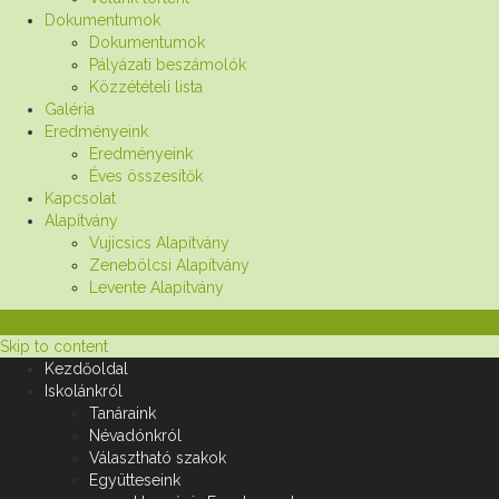
Dokumentumok
Dokumentumok
Pályázati beszámolók
Közzétételi lista
Galéria
Eredményeink
Eredményeink
Éves összesítők
Kapcsolat
Alapítvány
Vujicsics Alapítvány
Zenebölcsi Alapítvány
Levente Alapítvány
Skip to content
Kezdőoldal
Iskolánkról
Tanáraink
Névadónkról
Választható szakok
Együtteseink