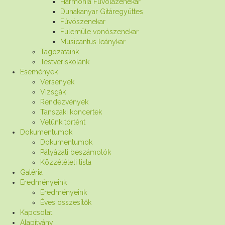
Harmónia Fuvolazenekar
Dunakanyar Gitáregyüttes
Fúvószenekar
Fülemüle vonószenekar
Musicantus leánykar
Tagozataink
Testvériskolánk
Események
Versenyek
Vizsgák
Rendezvények
Tanszaki koncertek
Velünk történt
Dokumentumok
Dokumentumok
Pályázati beszámolók
Közzétételi lista
Galéria
Eredményeink
Eredményeink
Éves összesítők
Kapcsolat
Alapítvány