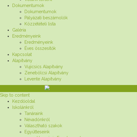
Dokumentumok
Dokumentumok
Pályázati beszámolók
Közzétételi lista
Galéria
Eredményeink
Eredményeink
Éves összesítők
Kapcsolat
Alapítvány
Vujicsics Alapítvány
Zenebölcsi Alapítvány
Levente Alapítvány
Skip to content
Kezdőoldal
Iskolánkról
Tanáraink
Névadónkról
Választható szakok
Együtteseink