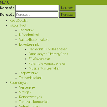
MENU
Keresés
Keresés
Kezdőoldal
Iskolánkról
Tanáraink
Névadónkról
Választható szakok
Együtteseink
Harmónia Fuvolazenekar
Dunakanyar Gitáregyüttes
Fúvószenekar
Fülemüle vonószenekar
Musicantus leánykar
Tagozataink
Testvériskolánk
Események
Versenyek
Vizsgák
Rendezvények
Tanszaki koncertek
Velünk történt