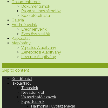
Dokumentumok
Dokumentumok
Pályázati beszámolók
Közzétételi lista
Galéria
Eredményeink
Eredményeink
Éves összesítők
Kapcsolat
Alapítvány
Vujicsics Alapítvány
Zenebölcsi Alapítvány
Levente Alapítvány
Skip to content
Kezdőoldal
Iskolánkról
Tanáraink
Névadónkról
Választható szakok
Együtteseink
Harmónia Fuvolazenekar