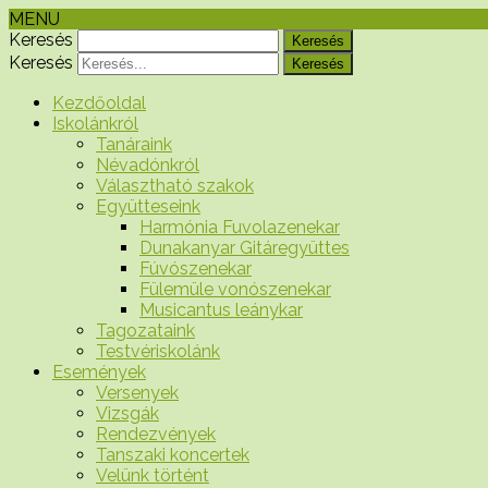
MENU
Keresés
Keresés
Kezdőoldal
Iskolánkról
Tanáraink
Névadónkról
Választható szakok
Együtteseink
Harmónia Fuvolazenekar
Dunakanyar Gitáregyüttes
Fúvószenekar
Fülemüle vonószenekar
Musicantus leánykar
Tagozataink
Testvériskolánk
Események
Versenyek
Vizsgák
Rendezvények
Tanszaki koncertek
Velünk történt