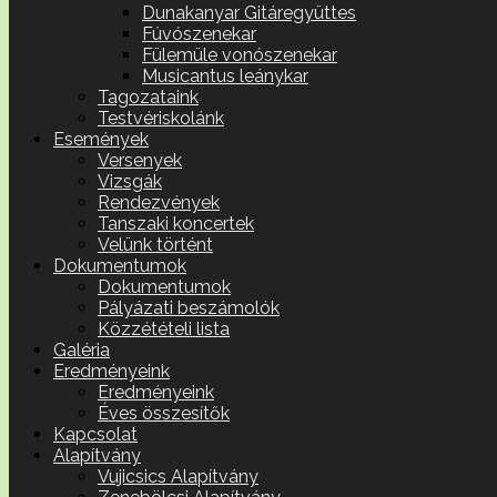
Dunakanyar Gitáregyüttes
Fúvószenekar
Fülemüle vonószenekar
Musicantus leánykar
Tagozataink
Testvériskolánk
Események
Versenyek
Vizsgák
Rendezvények
Tanszaki koncertek
Velünk történt
Dokumentumok
Dokumentumok
Pályázati beszámolók
Közzétételi lista
Galéria
Eredményeink
Eredményeink
Éves összesítők
Kapcsolat
Alapítvány
Vujicsics Alapítvány