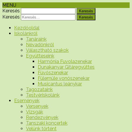
MENU
Keresés
Keresés
Kezdőoldal
Iskolánkról
Tanáraink
Névadónkról
Választható szakok
Együtteseink
Harmónia Fuvolazenekar
Dunakanyar Gitáregyüttes
Fúvószenekar
Fülemüle vonószenekar
Musicantus leánykar
Tagozataink
Testvériskolánk
Események
Versenyek
Vizsgák
Rendezvények
Tanszaki koncertek
Velünk történt