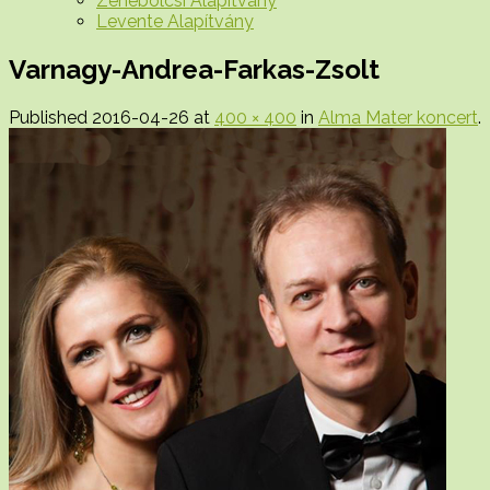
Zenebölcsi Alapítvány
Levente Alapítvány
Varnagy-Andrea-Farkas-Zsolt
Published
2016-04-26
at
400 × 400
in
Alma Mater koncert
.