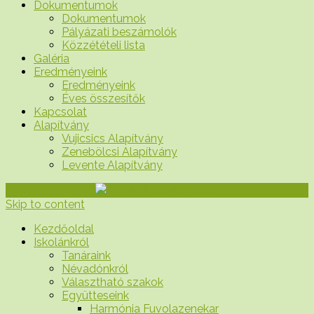
Dokumentumok
Dokumentumok
Pályázati beszámolók
Közzétételi lista
Galéria
Eredményeink
Eredményeink
Éves összesítők
Kapcsolat
Alapítvány
Vujicsics Alapítvány
Zenebölcsi Alapítvány
Levente Alapítvány
Skip to content
Kezdőoldal
Iskolánkról
Tanáraink
Névadónkról
Választható szakok
Együtteseink
Harmónia Fuvolazenekar