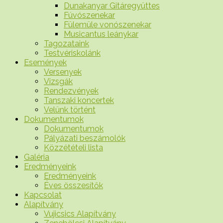
Dunakanyar Gitáregyüttes
Fúvószenekar
Fülemüle vonószenekar
Musicantus leánykar
Tagozataink
Testvériskolánk
Események
Versenyek
Vizsgák
Rendezvények
Tanszaki koncertek
Velünk történt
Dokumentumok
Dokumentumok
Pályázati beszámolók
Közzétételi lista
Galéria
Eredményeink
Eredményeink
Éves összesítők
Kapcsolat
Alapítvány
Vujicsics Alapítvány