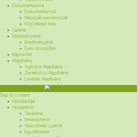
Dokumentumok
Dokumentumok
Pályázati beszámolók
Közzétételi lista
Galéria
Eredményeink
Eredményeink
Éves összesítők
Kapcsolat
Alapítvány
Vujicsics Alapítvány
Zenebölcsi Alapítvány
Levente Alapítvány
Skip to content
Kezdőoldal
Iskolánkról
Tanáraink
Névadónkról
Választható szakok
Együtteseink