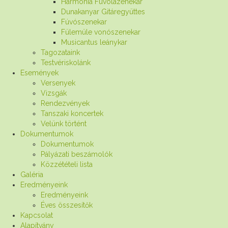
Harmónia Fuvolazenekar
Dunakanyar Gitáregyüttes
Fúvószenekar
Fülemüle vonószenekar
Musicantus leánykar
Tagozataink
Testvériskolánk
Események
Versenyek
Vizsgák
Rendezvények
Tanszaki koncertek
Velünk történt
Dokumentumok
Dokumentumok
Pályázati beszámolók
Közzétételi lista
Galéria
Eredményeink
Eredményeink
Éves összesítők
Kapcsolat
Alapítvány