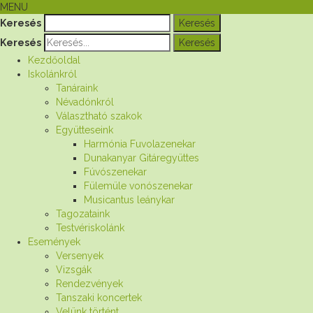
MENU
Keresés
Keresés
Kezdőoldal
Iskolánkról
Tanáraink
Névadónkról
Választható szakok
Együtteseink
Harmónia Fuvolazenekar
Dunakanyar Gitáregyüttes
Fúvószenekar
Fülemüle vonószenekar
Musicantus leánykar
Tagozataink
Testvériskolánk
Események
Versenyek
Vizsgák
Rendezvények
Tanszaki koncertek
Velünk történt