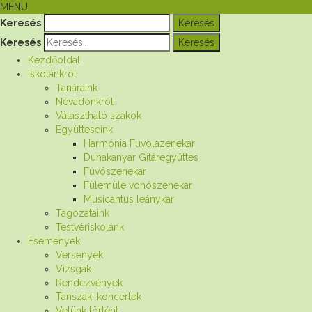
MENU
Keresés
Keresés
Kezdőoldal
Iskolánkról
Tanáraink
Névadónkról
Választható szakok
Együtteseink
Harmónia Fuvolazenekar
Dunakanyar Gitáregyüttes
Fúvószenekar
Fülemüle vonószenekar
Musicantus leánykar
Tagozataink
Testvériskolánk
Események
Versenyek
Vizsgák
Rendezvények
Tanszaki koncertek
Velünk történt