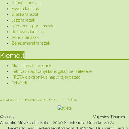
Fafúvós tanszak
Fuvola tanszak
Grafika tanszak
Jazz tanszak
Népzene-gitár tanszak
Rézfúvós tanszak
Vonós tanszak
Zeneismeret tanszak
Kiemelt
Munkatársat keresünk
Felhívás alapítványi támogatás befizetésére
KRÉTA elektronikus napló tájékoztató
Felvételi
AZ ALAPVETŐ JOGOK BIZTOSÁNAK FELHÍVÁSA
© 2015 Vujicsics Tihamér
Alapfokú Művészeti Iskola 2000 Szentendre, Duna korzó 24.
Fenntartó: Váci Tankerületi Központ, 2600 Vác, Dr. Csányi László