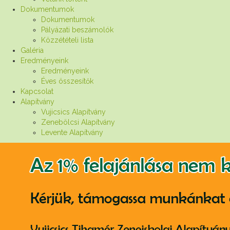
Dokumentumok
Dokumentumok
Pályázati beszámolók
Közzétételi lista
Galéria
Eredményeink
Eredményeink
Éves összesítők
Kapcsolat
Alapítvány
Vujicsics Alapítvány
Zenebölcsi Alapítvány
Levente Alapítvány