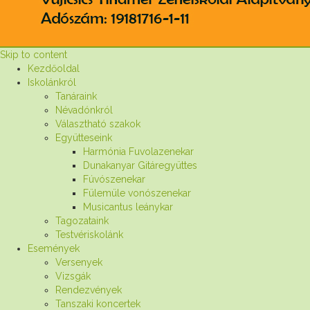
Skip to content
Kezdőoldal
Iskolánkról
Tanáraink
Névadónkról
Választható szakok
Együtteseink
Harmónia Fuvolazenekar
Dunakanyar Gitáregyüttes
Fúvószenekar
Fülemüle vonószenekar
Musicantus leánykar
Tagozataink
Testvériskolánk
Események
Versenyek
Vizsgák
Rendezvények
Tanszaki koncertek